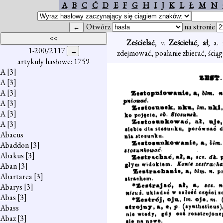
A
B
C
Ć
D
E
F
G
H
I
J
K
L
Ł
M
N
Otwórz
na stronie
Ześcielać
,
v.
Ześciełać
,
ał
, a. 
1-200/2117
zdejmować, poałanie zbierać, ściąg
artykuły hasłowe: 1759
A
[3]
A
[3]
A
[3]
A
[3]
A
[3]
A
[3]
Abacus
Abaddon
[3]
Abakus
[3]
Aban
[3]
Abartarea
[3]
Abarys
[3]
Abas
[3]
Abass
Abaz
[3]