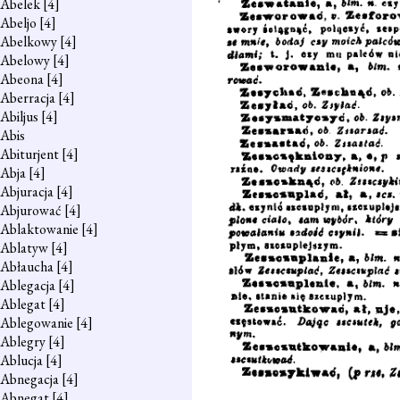
Abelek
[4]
Abeljo
[4]
Abelkowy
[4]
Abelowy
[4]
Abeona
[4]
Aberracja
[4]
Abiljus
[4]
Abis
Abiturjent
[4]
Abja
[4]
Abjuracja
[4]
Abjurować
[4]
Ablaktowanie
[4]
Ablatyw
[4]
Abłaucha
[4]
Ablegacja
[4]
Ablegat
[4]
Ablegowanie
[4]
Ablegry
[4]
Ablucja
[4]
Abnegacja
[4]
Abnegat
[4]