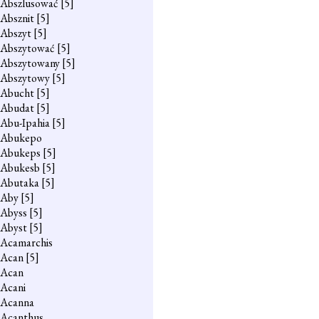
Abszlusować
[5]
Absznit
[5]
Abszyt
[5]
Abszytować
[5]
Abszytowany
[5]
Abszytowy
[5]
Abucht
[5]
Abudat
[5]
Abu-Ipahia
[5]
Abukepo
Abukeps
[5]
Abukesb
[5]
Abutaka
[5]
Aby
[5]
Abyss
[5]
Abyst
[5]
Acamarchis
Acan
[5]
Acan
Acani
Acanna
Acanthus