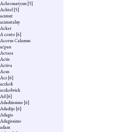
Achromatyzm
[5]
Achtel
[5]
acimut
acimutalny
Acker
A conto
[6]
Acorus Calamus
aćpan
Actaea
Actis
Activa
Acus
Acz
[6]
aczkoli
aczkolwiek
Ad
[6]
Adadżissimo
[6]
Adadżjo
[6]
Adagio
Adagissimo
adam