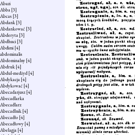
Abazi
Abba
[3]
Abcas
[3]
Abdank
[3]
Abdankować
[3]
Abderyta
[3]
Abdhuci
[3]
Abdimi
[4]
abdominalis
Abdominalny
[4]
Abdruk
[4]
Abdul-medżyd
[4]
Abdykacja
[4]
Abdykować
[4]
Abecadarjusz
[4]
Abecadlarka
Abecadlarz
Abecadlnik
[4]
Abecadło
[4]
Abecadłowy
[4]
Abelagja
[4]