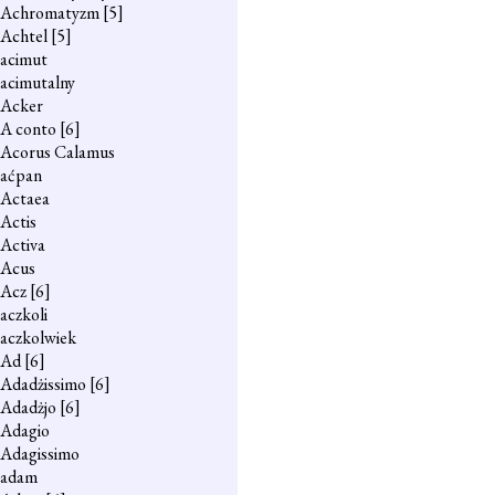
Achromatyzm
[5]
Achtel
[5]
acimut
acimutalny
Acker
A conto
[6]
Acorus Calamus
aćpan
Actaea
Actis
Activa
Acus
Acz
[6]
aczkoli
aczkolwiek
Ad
[6]
Adadżissimo
[6]
Adadżjo
[6]
Adagio
Adagissimo
adam