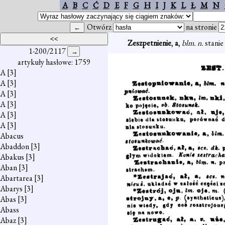
A
B
C
Ć
D
E
F
G
H
I
J
K
L
Ł
M
N
Otwórz
na stronie
Zeszpetnienie
,
a
,
blm. n.
stanie
1-200/2117
artykuły hasłowe: 1759
A
[3]
A
[3]
A
[3]
A
[3]
A
[3]
A
[3]
Abacus
Abaddon
[3]
Abakus
[3]
Aban
[3]
Abartarea
[3]
Abarys
[3]
Abas
[3]
Abass
Abaz
[3]