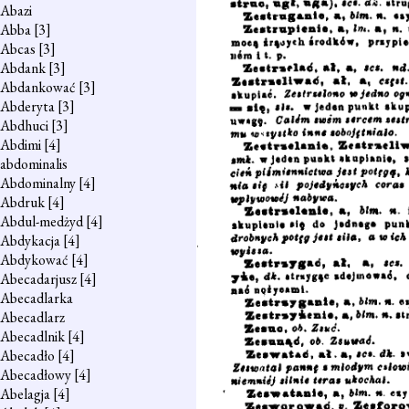
Abazi
Abba
[3]
Abcas
[3]
Abdank
[3]
Abdankować
[3]
Abderyta
[3]
Abdhuci
[3]
Abdimi
[4]
abdominalis
Abdominalny
[4]
Abdruk
[4]
Abdul-medżyd
[4]
Abdykacja
[4]
Abdykować
[4]
Abecadarjusz
[4]
Abecadlarka
Abecadlarz
Abecadlnik
[4]
Abecadło
[4]
Abecadłowy
[4]
Abelagja
[4]