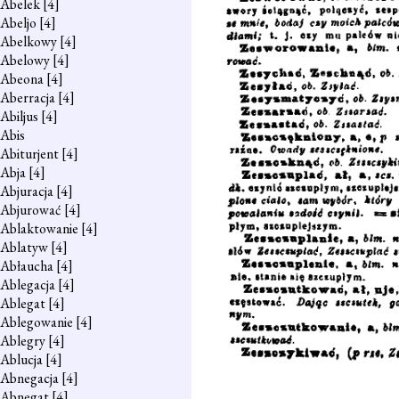
Abelek
[4]
Abeljo
[4]
Abelkowy
[4]
Abelowy
[4]
Abeona
[4]
Aberracja
[4]
Abiljus
[4]
Abis
Abiturjent
[4]
Abja
[4]
Abjuracja
[4]
Abjurować
[4]
Ablaktowanie
[4]
Ablatyw
[4]
Abłaucha
[4]
Ablegacja
[4]
Ablegat
[4]
Ablegowanie
[4]
Ablegry
[4]
Ablucja
[4]
Abnegacja
[4]
Abnegat
[4]