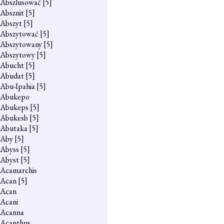
Abszlusować
[5]
Absznit
[5]
Abszyt
[5]
Abszytować
[5]
Abszytowany
[5]
Abszytowy
[5]
Abucht
[5]
Abudat
[5]
Abu-Ipahia
[5]
Abukepo
Abukeps
[5]
Abukesb
[5]
Abutaka
[5]
Aby
[5]
Abyss
[5]
Abyst
[5]
Acamarchis
Acan
[5]
Acan
Acani
Acanna
Acanthus