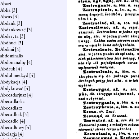
Abazi
Abba
[3]
Abcas
[3]
Abdank
[3]
Abdankować
[3]
Abderyta
[3]
Abdhuci
[3]
Abdimi
[4]
abdominalis
Abdominalny
[4]
Abdruk
[4]
Abdul-medżyd
[4]
Abdykacja
[4]
Abdykować
[4]
Abecadarjusz
[4]
Abecadlarka
Abecadlarz
Abecadlnik
[4]
Abecadło
[4]
Abecadłowy
[4]
Abelagja
[4]