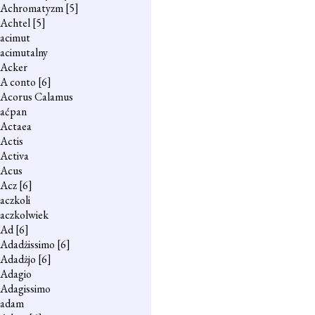
Achromatyzm
[5]
Achtel
[5]
acimut
acimutalny
Acker
A conto
[6]
Acorus Calamus
aćpan
Actaea
Actis
Activa
Acus
Acz
[6]
aczkoli
aczkolwiek
Ad
[6]
Adadżissimo
[6]
Adadżjo
[6]
Adagio
Adagissimo
adam