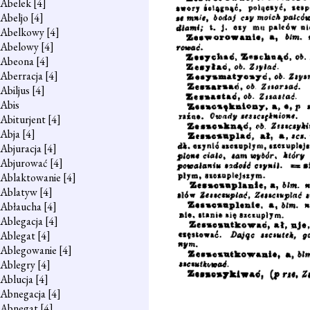
Abelek
[4]
Abeljo
[4]
Abelkowy
[4]
Abelowy
[4]
Abeona
[4]
Aberracja
[4]
Abiljus
[4]
Abis
Abiturjent
[4]
Abja
[4]
Abjuracja
[4]
Abjurować
[4]
Ablaktowanie
[4]
Ablatyw
[4]
Abłaucha
[4]
Ablegacja
[4]
Ablegat
[4]
Ablegowanie
[4]
Ablegry
[4]
Ablucja
[4]
Abnegacja
[4]
Abnegat
[4]