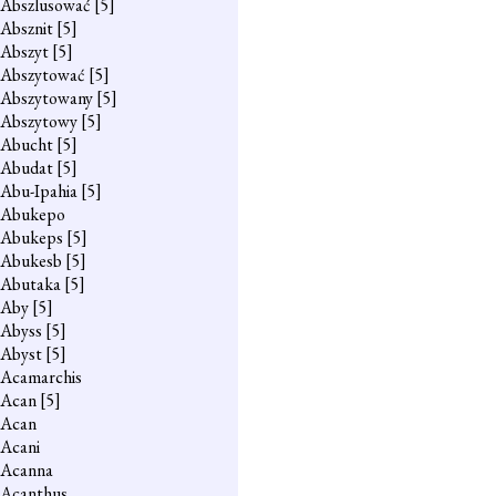
Abszlusować
[5]
Absznit
[5]
Abszyt
[5]
Abszytować
[5]
Abszytowany
[5]
Abszytowy
[5]
Abucht
[5]
Abudat
[5]
Abu-Ipahia
[5]
Abukepo
Abukeps
[5]
Abukesb
[5]
Abutaka
[5]
Aby
[5]
Abyss
[5]
Abyst
[5]
Acamarchis
Acan
[5]
Acan
Acani
Acanna
Acanthus