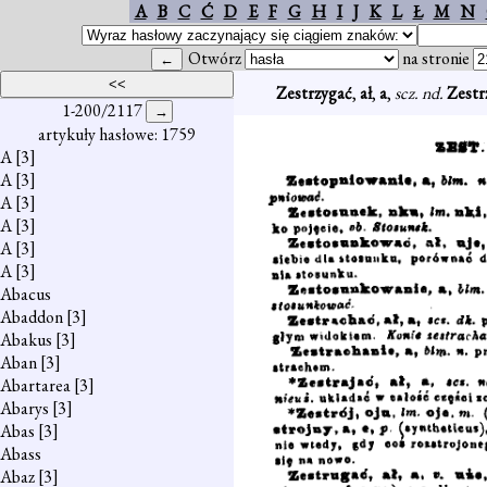
A
B
C
Ć
D
E
F
G
H
I
J
K
L
Ł
M
N
Otwórz
na stronie
Zestrzygać
,
ał
,
a
,
scz. nd.
Zestr
1-200/2117
artykuły hasłowe: 1759
A
[3]
A
[3]
A
[3]
A
[3]
A
[3]
A
[3]
Abacus
Abaddon
[3]
Abakus
[3]
Aban
[3]
Abartarea
[3]
Abarys
[3]
Abas
[3]
Abass
Abaz
[3]