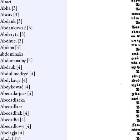
Abazi
Abba
[3]
Abcas
[3]
Abdank
[3]
Abdankować
[3]
Abderyta
[3]
Abdhuci
[3]
Abdimi
[4]
abdominalis
Abdominalny
[4]
Abdruk
[4]
Abdul-medżyd
[4]
Abdykacja
[4]
Abdykować
[4]
Abecadarjusz
[4]
Abecadlarka
Abecadlarz
Abecadlnik
[4]
Abecadło
[4]
Abecadłowy
[4]
Abelagja
[4]
Abelek
[4]