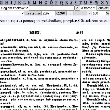
G
H
I
J
K
L
Ł
M
N
O
Ó
P
Q
R
S
Ś
T
U
V
W
X
Y
na stronie
/2280
%
enie strupa za pomocą sranych środków, przypizasSDia aclazem roapalolić