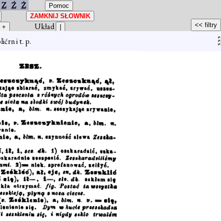
Z
Ź
Ż
Układ
rn i t. p.