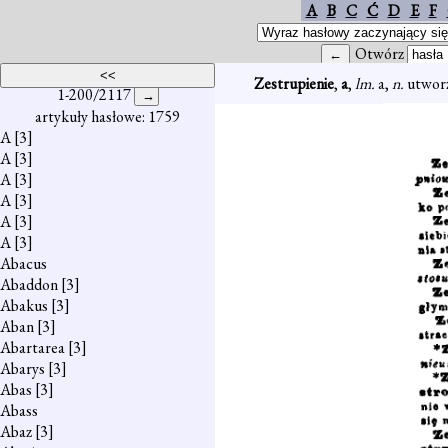
A
B
C
Ć
D
E
F
Otwórz
Zestrupienie
,
a
,
lm.
a,
n.
utworz
1-200/2117
artykuły hasłowe: 1759
A
[3]
A
[3]
A
[3]
A
[3]
A
[3]
A
[3]
Abacus
Abaddon
[3]
Abakus
[3]
Aban
[3]
Abartarea
[3]
Abarys
[3]
Abas
[3]
Abass
Abaz
[3]