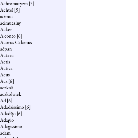
Achromatyzm
[5]
Achtel
[5]
acimut
acimutalny
Acker
A conto
[6]
Acorus Calamus
aćpan
Actaea
Actis
Activa
Acus
Acz
[6]
aczkoli
aczkolwiek
Ad
[6]
Adadżissimo
[6]
Adadżjo
[6]
Adagio
Adagissimo
adam