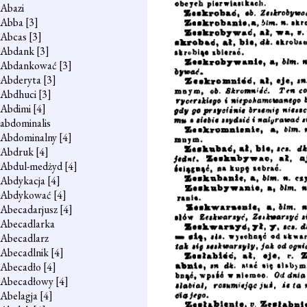
Abazi
Abba
[3]
Abcas
[3]
Abdank
[3]
Abdankować
[3]
Abderyta
[3]
Abdhuci
[3]
Abdimi
[4]
abdominalis
Abdominalny
[4]
Abdruk
[4]
Abdul-medżyd
[4]
Abdykacja
[4]
Abdykować
[4]
Abecadarjusz
[4]
Abecadlarka
Abecadlarz
Abecadlnik
[4]
Abecadło
[4]
Abecadłowy
[4]
Abelagja
[4]