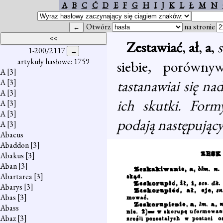
A
B
C
Ć
D
E
F
G
H
I
J
K
L
Ł
M
N
Otwórz
na stronie
Zestawiać
,
ał
,
a
,
1-200/2117
artykuły hasłowe: 1759
siebie, porówn
A
[3]
tastanawiai się na
A
[3]
A
[3]
ich skutki. Formy
A
[3]
A
[3]
podają następując
A
[3]
Abacus
Abaddon
[3]
Abakus
[3]
Aban
[3]
Abartarea
[3]
Abarys
[3]
Abas
[3]
Abass
Abaz
[3]