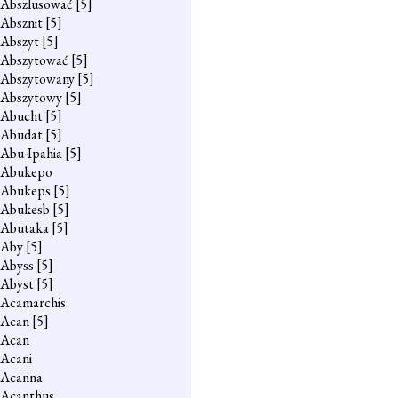
Abszlusować
[5]
Absznit
[5]
Abszyt
[5]
Abszytować
[5]
Abszytowany
[5]
Abszytowy
[5]
Abucht
[5]
Abudat
[5]
Abu-Ipahia
[5]
Abukepo
Abukeps
[5]
Abukesb
[5]
Abutaka
[5]
Aby
[5]
Abyss
[5]
Abyst
[5]
Acamarchis
Acan
[5]
Acan
Acani
Acanna
Acanthus