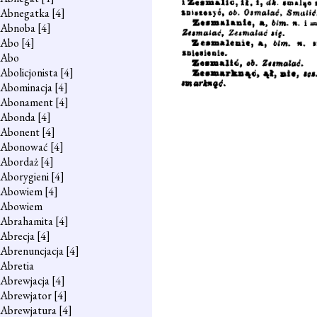
Abnegatka
[4]
Abnoba
[4]
Abo
[4]
Abo
Abolicjonista
[4]
Abominacja
[4]
Abonament
[4]
Abonda
[4]
Abonent
[4]
Abonować
[4]
Abordaż
[4]
Aborygieni
[4]
Abowiem
[4]
Abowiem
Abrahamita
[4]
Abrecja
[4]
Abrenuncjacja
[4]
Abretia
Abrewjacja
[4]
Abrewjator
[4]
Abrewjatura
[4]