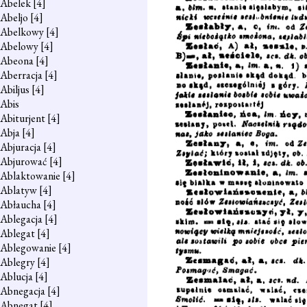
Abelek
[4]
Abeljo
[4]
Abelkowy
[4]
Abelowy
[4]
Abeona
[4]
Aberracja
[4]
Abiljus
[4]
Abis
Abiturjent
[4]
Abja
[4]
Abjuracja
[4]
Abjurować
[4]
Ablaktowanie
[4]
Ablatyw
[4]
Abłaucha
[4]
Ablegacja
[4]
Ablegat
[4]
Ablegowanie
[4]
Ablegry
[4]
Ablucja
[4]
Abnegacja
[4]
Abnegat
[4]