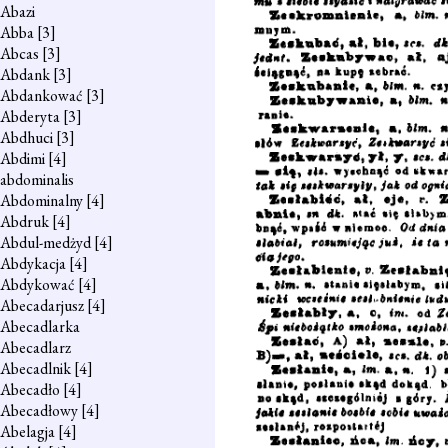
Abazi
Abba
[3]
Abcas
[3]
Abdank
[3]
Abdankować
[3]
Abderyta
[3]
Abdhuci
[3]
Abdimi
[4]
abdominalis
Abdominalny
[4]
Abdruk
[4]
Abdul-medżyd
[4]
Abdykacja
[4]
Abdykować
[4]
Abecadarjusz
[4]
Abecadlarka
Abecadlarz
Abecadlnik
[4]
Abecadło
[4]
Abecadłowy
[4]
Abelagja
[4]