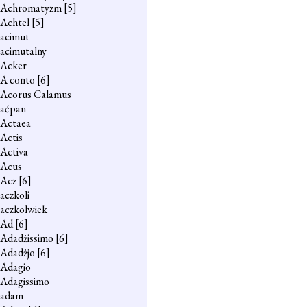
Achromatyzm
[5]
Achtel
[5]
acimut
acimutalny
Acker
A conto
[6]
Acorus Calamus
aćpan
Actaea
Actis
Activa
Acus
Acz
[6]
aczkoli
aczkolwiek
Ad
[6]
Adadżissimo
[6]
Adadżjo
[6]
Adagio
Adagissimo
adam