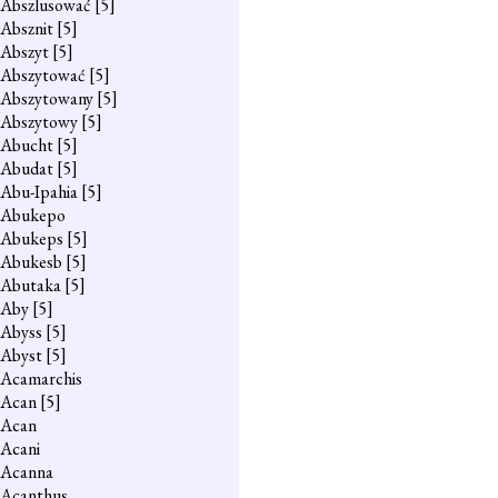
Abszlusować
[5]
Absznit
[5]
Abszyt
[5]
Abszytować
[5]
Abszytowany
[5]
Abszytowy
[5]
Abucht
[5]
Abudat
[5]
Abu-Ipahia
[5]
Abukepo
Abukeps
[5]
Abukesb
[5]
Abutaka
[5]
Aby
[5]
Abyss
[5]
Abyst
[5]
Acamarchis
Acan
[5]
Acan
Acani
Acanna
Acanthus