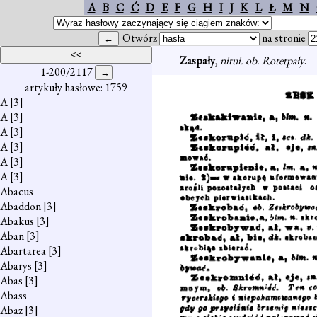
A
B
C
Ć
D
E
F
G
H
I
J
K
L
Ł
M
N
Otwórz
na stronie
Zaspały
,
nitui. ob. Rotetpały
.
1-200/2117
artykuły hasłowe: 1759
A
[3]
A
[3]
A
[3]
A
[3]
A
[3]
A
[3]
Abacus
Abaddon
[3]
Abakus
[3]
Aban
[3]
Abartarea
[3]
Abarys
[3]
Abas
[3]
Abass
Abaz
[3]