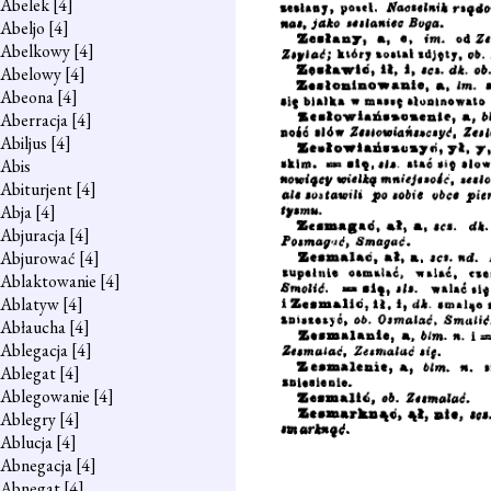
Abelek
[4]
Abeljo
[4]
Abelkowy
[4]
Abelowy
[4]
Abeona
[4]
Aberracja
[4]
Abiljus
[4]
Abis
Abiturjent
[4]
Abja
[4]
Abjuracja
[4]
Abjurować
[4]
Ablaktowanie
[4]
Ablatyw
[4]
Abłaucha
[4]
Ablegacja
[4]
Ablegat
[4]
Ablegowanie
[4]
Ablegry
[4]
Ablucja
[4]
Abnegacja
[4]
Abnegat
[4]