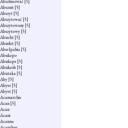
Abszlusować
[5]
Absznit
[5]
Abszyt
[5]
Abszytować
[5]
Abszytowany
[5]
Abszytowy
[5]
Abucht
[5]
Abudat
[5]
Abu-Ipahia
[5]
Abukepo
Abukeps
[5]
Abukesb
[5]
Abutaka
[5]
Aby
[5]
Abyss
[5]
Abyst
[5]
Acamarchis
Acan
[5]
Acan
Acani
Acanna
Acanthus