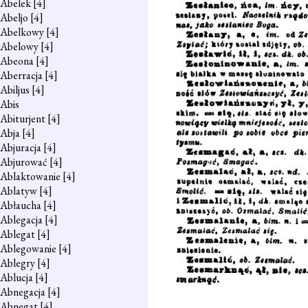
Abelek
[4]
Abeljo
[4]
Abelkowy
[4]
Abelowy
[4]
Abeona
[4]
Aberracja
[4]
Abiljus
[4]
Abis
Abiturjent
[4]
Abja
[4]
Abjuracja
[4]
Abjurować
[4]
Ablaktowanie
[4]
Ablatyw
[4]
Abłaucha
[4]
Ablegacja
[4]
Ablegat
[4]
Ablegowanie
[4]
Ablegry
[4]
Ablucja
[4]
Abnegacja
[4]
Abnegat
[4]