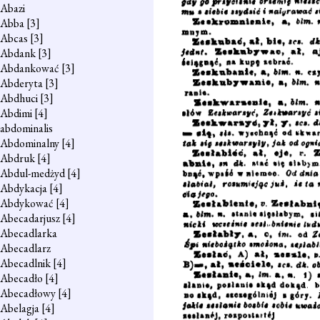
Abazi
Abba
[3]
Abcas
[3]
Abdank
[3]
Abdankować
[3]
Abderyta
[3]
Abdhuci
[3]
Abdimi
[4]
abdominalis
Abdominalny
[4]
Abdruk
[4]
Abdul-medżyd
[4]
Abdykacja
[4]
Abdykować
[4]
Abecadarjusz
[4]
Abecadlarka
Abecadlarz
Abecadlnik
[4]
Abecadło
[4]
Abecadłowy
[4]
Abelagja
[4]