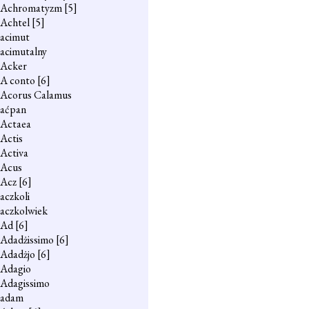
Achromatyzm
[5]
Achtel
[5]
acimut
acimutalny
Acker
A conto
[6]
Acorus Calamus
aćpan
Actaea
Actis
Activa
Acus
Acz
[6]
aczkoli
aczkolwiek
Ad
[6]
Adadżissimo
[6]
Adadżjo
[6]
Adagio
Adagissimo
adam