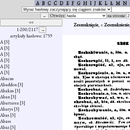
A
B
C
Ć
D
E
F
G
H
I
J
K
L
Ł
M
N
Otwórz
na stronie
Zesmuknięcie
,
v.
Zesmuknienie
1-200/2117
artykuły hasłowe: 1759
A
[3]
A
[3]
A
[3]
A
[3]
A
[3]
A
[3]
Abacus
Abaddon
[3]
Abakus
[3]
Aban
[3]
Abartarea
[3]
Abarys
[3]
Abas
[3]
Abass
Abaz
[3]