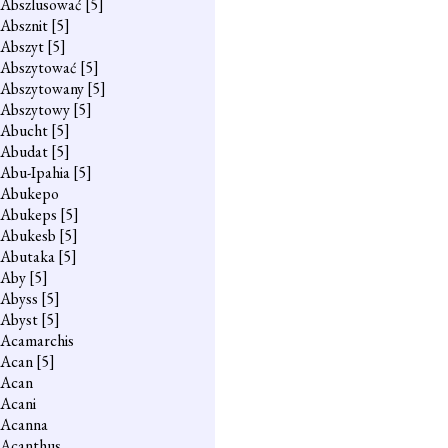
Abszlusować
[5]
Absznit
[5]
Abszyt
[5]
Abszytować
[5]
Abszytowany
[5]
Abszytowy
[5]
Abucht
[5]
Abudat
[5]
Abu-Ipahia
[5]
Abukepo
Abukeps
[5]
Abukesb
[5]
Abutaka
[5]
Aby
[5]
Abyss
[5]
Abyst
[5]
Acamarchis
Acan
[5]
Acan
Acani
Acanna
Acanthus