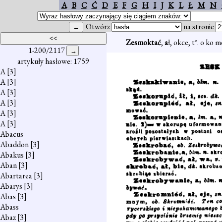
A
B
C
Ć
D
E
F
G
H
I
J
K
L
Ł
M
N
Otwórz
na stronie
Zesmoktać
,
a
ł, okce, t*. o ko 
1-200/2117
artykuły hasłowe: 1759
A
[3]
A
[3]
A
[3]
A
[3]
A
[3]
A
[3]
Abacus
Abaddon
[3]
Abakus
[3]
Aban
[3]
Abartarea
[3]
Abarys
[3]
Abas
[3]
Abass
Abaz
[3]