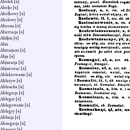
Abelek
[4]
Abeljo
[4]
Abelkowy
[4]
Abelowy
[4]
Abeona
[4]
Aberracja
[4]
Abiljus
[4]
Abis
Abiturjent
[4]
Abja
[4]
Abjuracja
[4]
Abjurować
[4]
Ablaktowanie
[4]
Ablatyw
[4]
Abłaucha
[4]
Ablegacja
[4]
Ablegat
[4]
Ablegowanie
[4]
Ablegry
[4]
Ablucja
[4]
Abnegacja
[4]
Abnegat
[4]