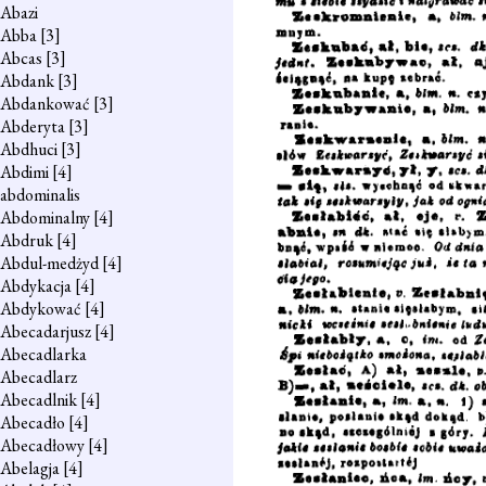
Abazi
Abba
[3]
Abcas
[3]
Abdank
[3]
Abdankować
[3]
Abderyta
[3]
Abdhuci
[3]
Abdimi
[4]
abdominalis
Abdominalny
[4]
Abdruk
[4]
Abdul-medżyd
[4]
Abdykacja
[4]
Abdykować
[4]
Abecadarjusz
[4]
Abecadlarka
Abecadlarz
Abecadlnik
[4]
Abecadło
[4]
Abecadłowy
[4]
Abelagja
[4]