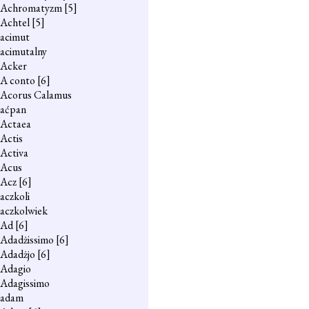
Achromatyzm
[5]
Achtel
[5]
acimut
acimutalny
Acker
A conto
[6]
Acorus Calamus
aćpan
Actaea
Actis
Activa
Acus
Acz
[6]
aczkoli
aczkolwiek
Ad
[6]
Adadżissimo
[6]
Adadżjo
[6]
Adagio
Adagissimo
adam