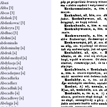
Abazi
Abba
[3]
Abcas
[3]
Abdank
[3]
Abdankować
[3]
Abderyta
[3]
Abdhuci
[3]
Abdimi
[4]
abdominalis
Abdominalny
[4]
Abdruk
[4]
Abdul-medżyd
[4]
Abdykacja
[4]
Abdykować
[4]
Abecadarjusz
[4]
Abecadlarka
Abecadlarz
Abecadlnik
[4]
Abecadło
[4]
Abecadłowy
[4]
Abelagja
[4]