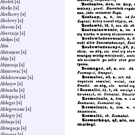
Abelek
[4]
Abeljo
[4]
Abelkowy
[4]
Abelowy
[4]
Abeona
[4]
Aberracja
[4]
Abiljus
[4]
Abis
Abiturjent
[4]
Abja
[4]
Abjuracja
[4]
Abjurować
[4]
Ablaktowanie
[4]
Ablatyw
[4]
Abłaucha
[4]
Ablegacja
[4]
Ablegat
[4]
Ablegowanie
[4]
Ablegry
[4]
Ablucja
[4]
Abnegacja
[4]
Abnegat
[4]