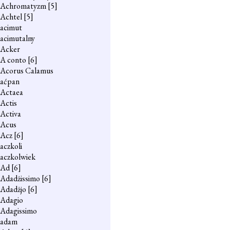
Achromatyzm
[5]
Achtel
[5]
acimut
acimutalny
Acker
A conto
[6]
Acorus Calamus
aćpan
Actaea
Actis
Activa
Acus
Acz
[6]
aczkoli
aczkolwiek
Ad
[6]
Adadżissimo
[6]
Adadżjo
[6]
Adagio
Adagissimo
adam