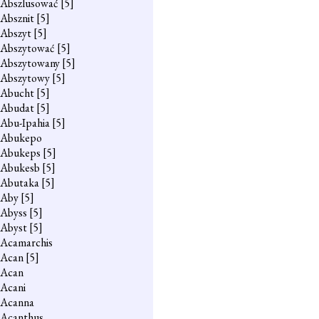
Abszlusować
[5]
Absznit
[5]
Abszyt
[5]
Abszytować
[5]
Abszytowany
[5]
Abszytowy
[5]
Abucht
[5]
Abudat
[5]
Abu-Ipahia
[5]
Abukepo
Abukeps
[5]
Abukesb
[5]
Abutaka
[5]
Aby
[5]
Abyss
[5]
Abyst
[5]
Acamarchis
Acan
[5]
Acan
Acani
Acanna
Acanthus