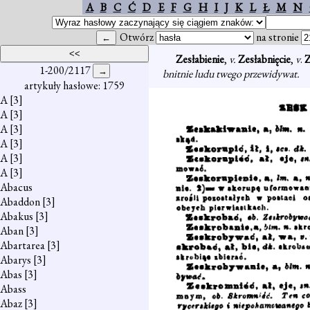
A
B
C
Ć
D
E
F
G
H
I
J
K
L
Ł
M
N
Otwórz
na stronie
Zesłabienie
,
v.
Zesłabnięcie
,
v
.
Z
1-200/2117
bnitnie ludu twego przewidywat.
artykuły hasłowe: 1759
A
[3]
A
[3]
A
[3]
A
[3]
A
[3]
A
[3]
Abacus
Abaddon
[3]
Abakus
[3]
Aban
[3]
Abartarea
[3]
Abarys
[3]
Abas
[3]
Abass
Abaz
[3]