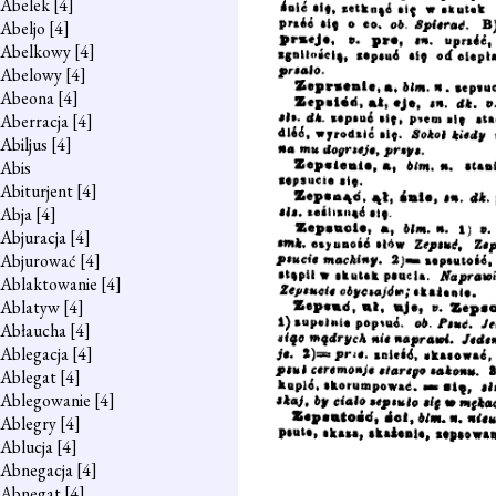
Abelek
[4]
Abeljo
[4]
Abelkowy
[4]
Abelowy
[4]
Abeona
[4]
Aberracja
[4]
Abiljus
[4]
Abis
Abiturjent
[4]
Abja
[4]
Abjuracja
[4]
Abjurować
[4]
Ablaktowanie
[4]
Ablatyw
[4]
Abłaucha
[4]
Ablegacja
[4]
Ablegat
[4]
Ablegowanie
[4]
Ablegry
[4]
Ablucja
[4]
Abnegacja
[4]
Abnegat
[4]