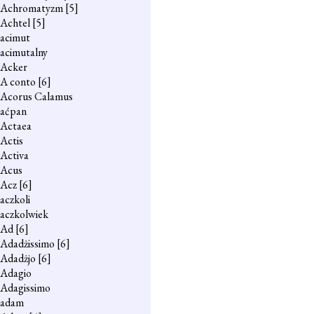
Achromatyzm
[5]
Achtel
[5]
acimut
acimutalny
Acker
A conto
[6]
Acorus Calamus
aćpan
Actaea
Actis
Activa
Acus
Acz
[6]
aczkoli
aczkolwiek
Ad
[6]
Adadżissimo
[6]
Adadżjo
[6]
Adagio
Adagissimo
adam