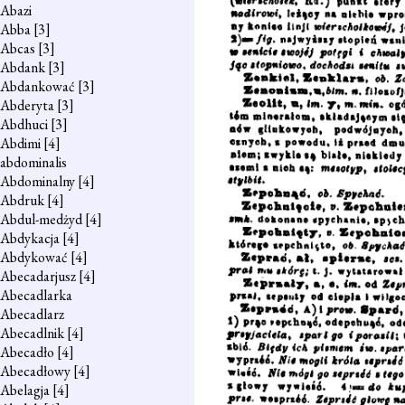
Abazi
Abba
[3]
Abcas
[3]
Abdank
[3]
Abdankować
[3]
Abderyta
[3]
Abdhuci
[3]
Abdimi
[4]
abdominalis
Abdominalny
[4]
Abdruk
[4]
Abdul-medżyd
[4]
Abdykacja
[4]
Abdykować
[4]
Abecadarjusz
[4]
Abecadlarka
Abecadlarz
Abecadlnik
[4]
Abecadło
[4]
Abecadłowy
[4]
Abelagja
[4]