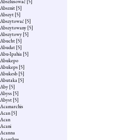
Abszlusować
[5]
Absznit
[5]
Abszyt
[5]
Abszytować
[5]
Abszytowany
[5]
Abszytowy
[5]
Abucht
[5]
Abudat
[5]
Abu-Ipahia
[5]
Abukepo
Abukeps
[5]
Abukesb
[5]
Abutaka
[5]
Aby
[5]
Abyss
[5]
Abyst
[5]
Acamarchis
Acan
[5]
Acan
Acani
Acanna
Acanthus