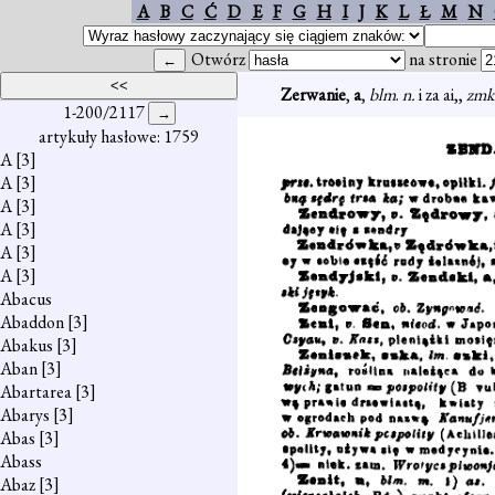
A
B
C
Ć
D
E
F
G
H
I
J
K
L
Ł
M
N
Otwórz
na stronie
Zerwanie
,
a
,
blm
.
n.
i za ai,,
zmk
1-200/2117
artykuły hasłowe: 1759
A
[3]
A
[3]
A
[3]
A
[3]
A
[3]
A
[3]
Abacus
Abaddon
[3]
Abakus
[3]
Aban
[3]
Abartarea
[3]
Abarys
[3]
Abas
[3]
Abass
Abaz
[3]