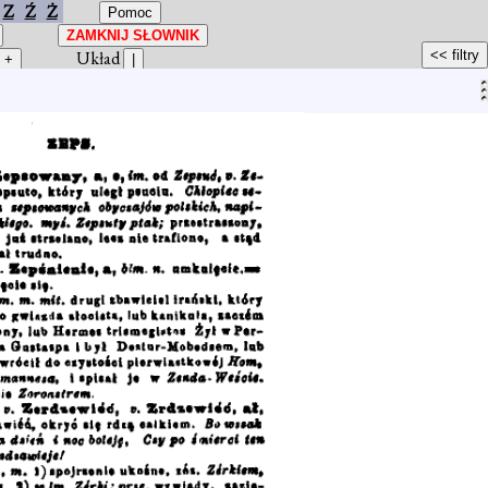
Z
Ź
Ż
Układ