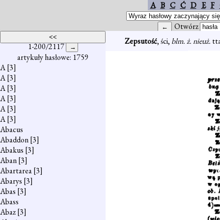
A
B
C
Ć
D
E
F
Otwórz
Zepsutość
, ści,
blm. ż. nieuż.
tt
1-200/2117
artykuły hasłowe: 1759
A
[3]
A
[3]
A
[3]
A
[3]
A
[3]
A
[3]
Abacus
Abaddon
[3]
Abakus
[3]
Aban
[3]
Abartarea
[3]
Abarys
[3]
Abas
[3]
Abass
Abaz
[3]