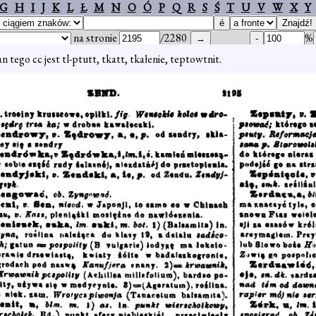
G
H
I
J
K
L
Ł
M
N
O
Ó
P
Q
R
S
Ś
T
U
V
W
X
Y
na stronie
/2280
%
an tego cc jest tl-ptutt, tkatt, tkałenie, teptowtnit.