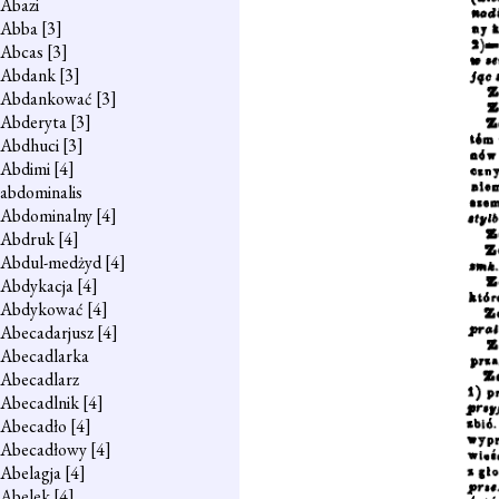
Abazi
Abba
[3]
Abcas
[3]
Abdank
[3]
Abdankować
[3]
Abderyta
[3]
Abdhuci
[3]
Abdimi
[4]
abdominalis
Abdominalny
[4]
Abdruk
[4]
Abdul-medżyd
[4]
Abdykacja
[4]
Abdykować
[4]
Abecadarjusz
[4]
Abecadlarka
Abecadlarz
Abecadlnik
[4]
Abecadło
[4]
Abecadłowy
[4]
Abelagja
[4]
Abelek
[4]