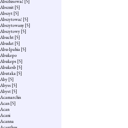
Abszlusować
[5]
Absznit
[5]
Abszyt
[5]
Abszytować
[5]
Abszytowany
[5]
Abszytowy
[5]
Abucht
[5]
Abudat
[5]
Abu-Ipahia
[5]
Abukepo
Abukeps
[5]
Abukesb
[5]
Abutaka
[5]
Aby
[5]
Abyss
[5]
Abyst
[5]
Acamarchis
Acan
[5]
Acan
Acani
Acanna
Acanthus