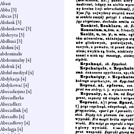
Abazi
Abba
[3]
Abcas
[3]
Abdank
[3]
Abdankować
[3]
Abderyta
[3]
Abdhuci
[3]
Abdimi
[4]
abdominalis
Abdominalny
[4]
Abdruk
[4]
Abdul-medżyd
[4]
Abdykacja
[4]
Abdykować
[4]
Abecadarjusz
[4]
Abecadlarka
Abecadlarz
Abecadlnik
[4]
Abecadło
[4]
Abecadłowy
[4]
Abelagja
[4]