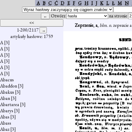
A
B
C
Ć
D
E
F
G
H
I
J
K
L
Ł
M
N
Otwórz
na stronie
Zeprzenie
,
a
,
blm. n.
zepsucie al
1-200/2117
artykuły hasłowe: 1759
A
[3]
A
[3]
A
[3]
A
[3]
A
[3]
A
[3]
Abacus
Abaddon
[3]
Abakus
[3]
Aban
[3]
Abartarea
[3]
Abarys
[3]
Abas
[3]
Abass
Abaz
[3]