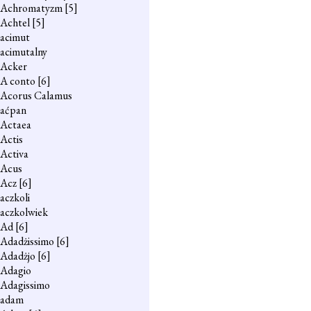
Achromatyzm
[5]
Achtel
[5]
acimut
acimutalny
Acker
A conto
[6]
Acorus Calamus
aćpan
Actaea
Actis
Activa
Acus
Acz
[6]
aczkoli
aczkolwiek
Ad
[6]
Adadżissimo
[6]
Adadżjo
[6]
Adagio
Adagissimo
adam