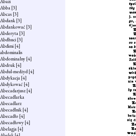
Abazi
Abba
[3]
Abcas
[3]
Abdank
[3]
Abdankować
[3]
Abderyta
[3]
Abdhuci
[3]
Abdimi
[4]
abdominalis
Abdominalny
[4]
Abdruk
[4]
Abdul-medżyd
[4]
Abdykacja
[4]
Abdykować
[4]
Abecadarjusz
[4]
Abecadlarka
Abecadlarz
Abecadlnik
[4]
Abecadło
[4]
Abecadłowy
[4]
Abelagja
[4]
Abelek
[4]