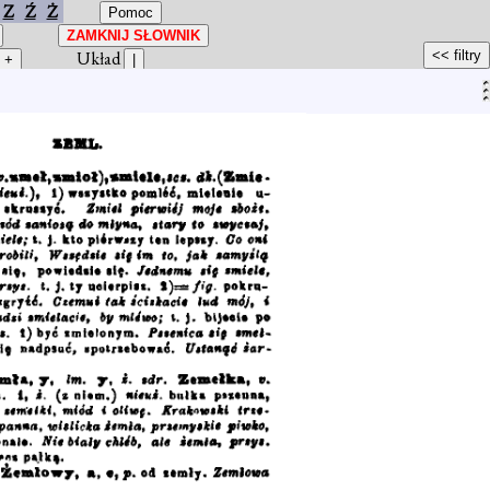
Z
Ź
Ż
Układ