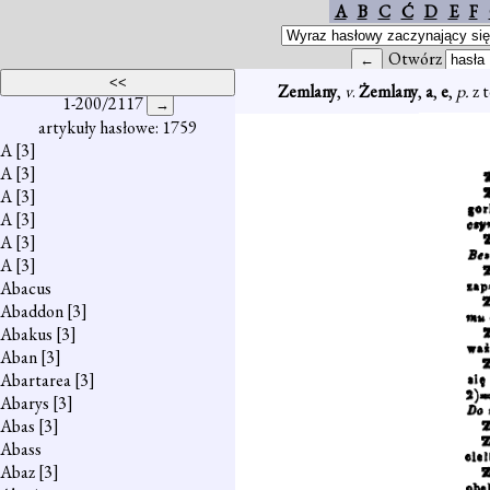
A
B
C
Ć
D
E
F
Otwórz
Zemlany
,
v
.
Żemlany
,
a
,
e
,
p.
z t
1-200/2117
artykuły hasłowe: 1759
A
[3]
A
[3]
A
[3]
A
[3]
A
[3]
A
[3]
Abacus
Abaddon
[3]
Abakus
[3]
Aban
[3]
Abartarea
[3]
Abarys
[3]
Abas
[3]
Abass
Abaz
[3]