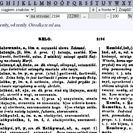
G
H
I
J
K
L
Ł
M
N
O
Ó
P
Q
R
S
Ś
T
U
V
W
X
Y
na stronie
/2280
%
emły, od zemly.
Oirodka te ml ana.