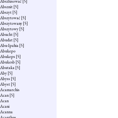
Abszlusować
[5]
Absznit
[5]
Abszyt
[5]
Abszytować
[5]
Abszytowany
[5]
Abszytowy
[5]
Abucht
[5]
Abudat
[5]
Abu-Ipahia
[5]
Abukepo
Abukeps
[5]
Abukesb
[5]
Abutaka
[5]
Aby
[5]
Abyss
[5]
Abyst
[5]
Acamarchis
Acan
[5]
Acan
Acani
Acanna
Acanthus