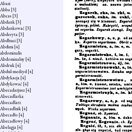
Abazi
Abba
[3]
Abcas
[3]
Abdank
[3]
Abdankować
[3]
Abderyta
[3]
Abdhuci
[3]
Abdimi
[4]
abdominalis
Abdominalny
[4]
Abdruk
[4]
Abdul-medżyd
[4]
Abdykacja
[4]
Abdykować
[4]
Abecadarjusz
[4]
Abecadlarka
Abecadlarz
Abecadlnik
[4]
Abecadło
[4]
Abecadłowy
[4]
Abelagja
[4]