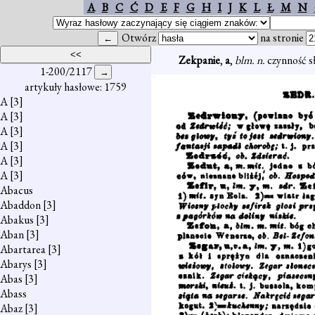
A
B
C
Ć
D
E
F
G
H
I
J
K
L
Ł
M
N
Otwórz
na stronie
Zekpanie
,
a
,
blm. n.
czynność 
1-200/2117
artykuły hasłowe: 1759
A
[3]
A
[3]
A
[3]
A
[3]
A
[3]
A
[3]
Abacus
Abaddon
[3]
Abakus
[3]
Aban
[3]
Abartarea
[3]
Abarys
[3]
Abas
[3]
Abass
Abaz
[3]