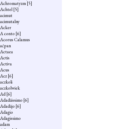
Achromatyzm
[5]
Achtel
[5]
acimut
acimutalny
Acker
A conto
[6]
Acorus Calamus
aćpan
Actaea
Actis
Activa
Acus
Acz
[6]
aczkoli
aczkolwiek
Ad
[6]
Adadżissimo
[6]
Adadżjo
[6]
Adagio
Adagissimo
adam