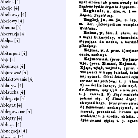
Abelek
[4]
Abeljo
[4]
Abelkowy
[4]
Abelowy
[4]
Abeona
[4]
Aberracja
[4]
Abiljus
[4]
Abis
Abiturjent
[4]
Abja
[4]
Abjuracja
[4]
Abjurować
[4]
Ablaktowanie
[4]
Ablatyw
[4]
Abłaucha
[4]
Ablegacja
[4]
Ablegat
[4]
Ablegowanie
[4]
Ablegry
[4]
Ablucja
[4]
Abnegacja
[4]
Abnegat
[4]