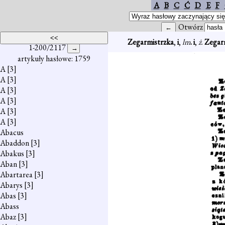
A
B
C
Ć
D
E
F
Otwórz
Zegarmistrzka
,
i
,
lm
. i
,
ż
.
Zegarm
1-200/2117
artykuły hasłowe: 1759
A
[3]
A
[3]
A
[3]
A
[3]
A
[3]
A
[3]
Abacus
Abaddon
[3]
Abakus
[3]
Aban
[3]
Abartarea
[3]
Abarys
[3]
Abas
[3]
Abass
Abaz
[3]