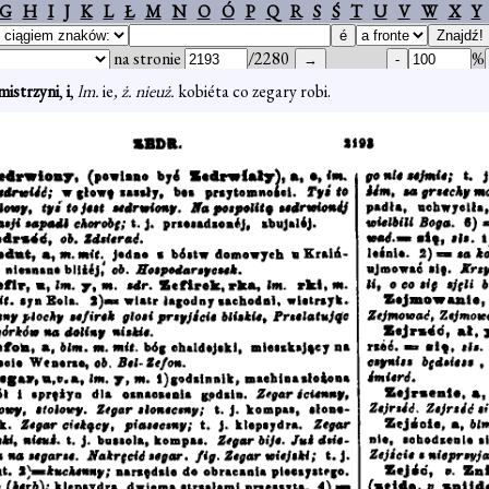
G
H
I
J
K
L
Ł
M
N
O
Ó
P
Q
R
S
Ś
T
U
V
W
X
Y
na stronie
/2280
%
istrzyni
,
i
,
lm.
ie
, ż. nieuż.
kobiéta co zegary robi.