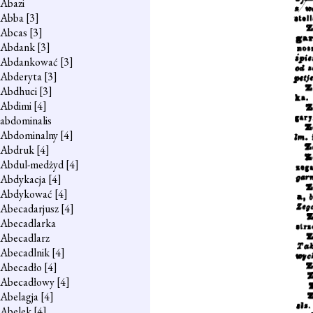
Abazi
Abba
[3]
Abcas
[3]
Abdank
[3]
Abdankować
[3]
Abderyta
[3]
Abdhuci
[3]
Abdimi
[4]
abdominalis
Abdominalny
[4]
Abdruk
[4]
Abdul-medżyd
[4]
Abdykacja
[4]
Abdykować
[4]
Abecadarjusz
[4]
Abecadlarka
Abecadlarz
Abecadlnik
[4]
Abecadło
[4]
Abecadłowy
[4]
Abelagja
[4]
Abelek
[4]