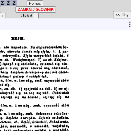
Z
Ź
Ż
Układ