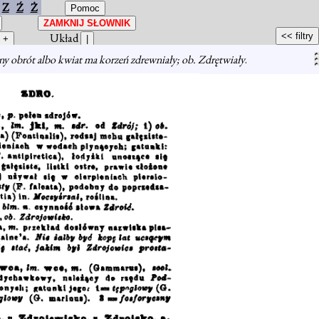
Z
Ź
Ż
Układ
ny obrót albo kwiat ma korzeń zdrewniały; ob. Zdrętwiały
.