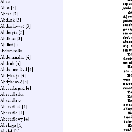
Abazi
Abba
[3]
Abcas
[3]
Abdank
[3]
Abdankować
[3]
Abderyta
[3]
Abdhuci
[3]
Abdimi
[4]
abdominalis
Abdominalny
[4]
Abdruk
[4]
Abdul-medżyd
[4]
Abdykacja
[4]
Abdykować
[4]
Abecadarjusz
[4]
Abecadlarka
Abecadlarz
Abecadlnik
[4]
Abecadło
[4]
Abecadłowy
[4]
Abelagja
[4]
Abelek
[4]