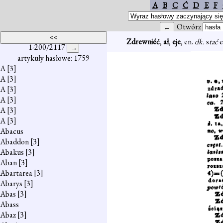
A
B
C
Ć
D
E
F
Otwórz
Zdrewniéć
,
ał
,
eje
, en.
dk.
s
tać
e
1-200/2117
artykuły hasłowe: 1759
A
[3]
A
[3]
A
[3]
A
[3]
A
[3]
A
[3]
Abacus
Abaddon
[3]
Abakus
[3]
Aban
[3]
Abartarea
[3]
Abarys
[3]
Abas
[3]
Abass
Abaz
[3]