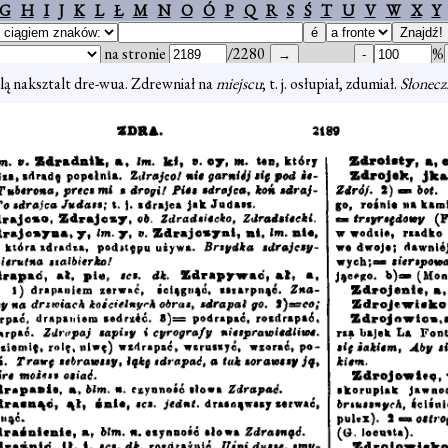
G
H
I
J
K
L
Ł
M
N
O
Ó
P
Q
R
S
Ś
T
U
V
W
X
Y
na stronie
/2280
%
lą naksztalt dre-wua. Zdrewniał na
miejscu
; t. j. osłupiał, zdumiał.
Słonecz