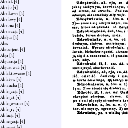
Abelek
[4]
Abeljo
[4]
Abelkowy
[4]
Abelowy
[4]
Abeona
[4]
Aberracja
[4]
Abiljus
[4]
Abis
Abiturjent
[4]
Abja
[4]
Abjuracja
[4]
Abjurować
[4]
Ablaktowanie
[4]
Ablatyw
[4]
Abłaucha
[4]
Ablegacja
[4]
Ablegat
[4]
Ablegowanie
[4]
Ablegry
[4]
Ablucja
[4]
Abnegacja
[4]
Abnegat
[4]