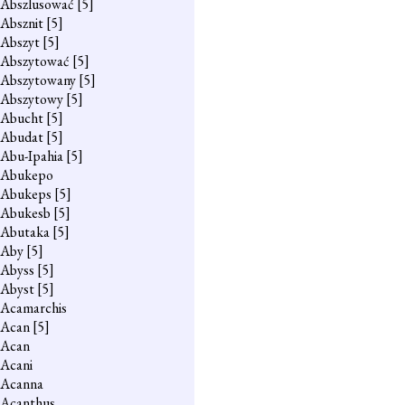
Abszlusować
[5]
Absznit
[5]
Abszyt
[5]
Abszytować
[5]
Abszytowany
[5]
Abszytowy
[5]
Abucht
[5]
Abudat
[5]
Abu-Ipahia
[5]
Abukepo
Abukeps
[5]
Abukesb
[5]
Abutaka
[5]
Aby
[5]
Abyss
[5]
Abyst
[5]
Acamarchis
Acan
[5]
Acan
Acani
Acanna
Acanthus