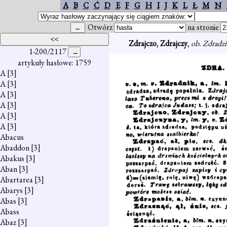
A
B
C
Ć
D
E
F
G
H
I
J
K
L
Ł
M
N
Otwórz
na stronie
Zdrajczo
,
Zdrajczy
,
ob. Zdradzi
1-200/2117
artykuły hasłowe: 1759
A
[3]
A
[3]
A
[3]
A
[3]
A
[3]
A
[3]
Abacus
Abaddon
[3]
Abakus
[3]
Aban
[3]
Abartarea
[3]
Abarys
[3]
Abas
[3]
Abass
Abaz
[3]