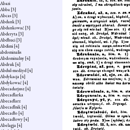
Abazi
Abba
[3]
Abcas
[3]
Abdank
[3]
Abdankować
[3]
Abderyta
[3]
Abdhuci
[3]
Abdimi
[4]
abdominalis
Abdominalny
[4]
Abdruk
[4]
Abdul-medżyd
[4]
Abdykacja
[4]
Abdykować
[4]
Abecadarjusz
[4]
Abecadlarka
Abecadlarz
Abecadlnik
[4]
Abecadło
[4]
Abecadłowy
[4]
Abelagja
[4]