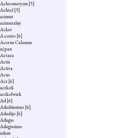
Achromatyzm
[5]
Achtel
[5]
acimut
acimutalny
Acker
A conto
[6]
Acorus Calamus
aćpan
Actaea
Actis
Activa
Acus
Acz
[6]
aczkoli
aczkolwiek
Ad
[6]
Adadżissimo
[6]
Adadżjo
[6]
Adagio
Adagissimo
adam