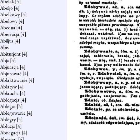
Abelek
[4]
Abeljo
[4]
Abelkowy
[4]
Abelowy
[4]
Abeona
[4]
Aberracja
[4]
Abiljus
[4]
Abis
Abiturjent
[4]
Abja
[4]
Abjuracja
[4]
Abjurować
[4]
Ablaktowanie
[4]
Ablatyw
[4]
Abłaucha
[4]
Ablegacja
[4]
Ablegat
[4]
Ablegowanie
[4]
Ablegry
[4]
Ablucja
[4]
Abnegacja
[4]
Abnegat
[4]