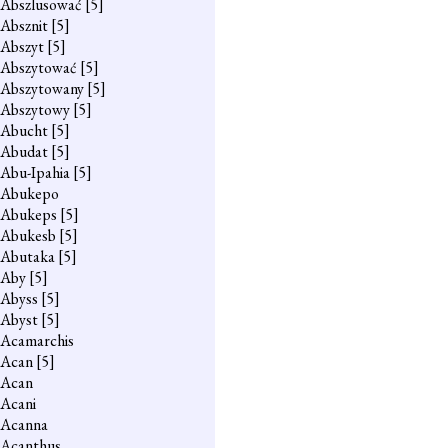
Abszlusować
[5]
Absznit
[5]
Abszyt
[5]
Abszytować
[5]
Abszytowany
[5]
Abszytowy
[5]
Abucht
[5]
Abudat
[5]
Abu-Ipahia
[5]
Abukepo
Abukeps
[5]
Abukesb
[5]
Abutaka
[5]
Aby
[5]
Abyss
[5]
Abyst
[5]
Acamarchis
Acan
[5]
Acan
Acani
Acanna
Acanthus