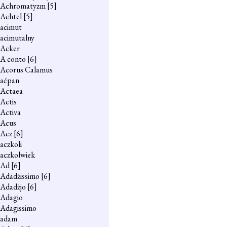
Achromatyzm
[5]
Achtel
[5]
acimut
acimutalny
Acker
A conto
[6]
Acorus Calamus
aćpan
Actaea
Actis
Activa
Acus
Acz
[6]
aczkoli
aczkolwiek
Ad
[6]
Adadżissimo
[6]
Adadżjo
[6]
Adagio
Adagissimo
adam