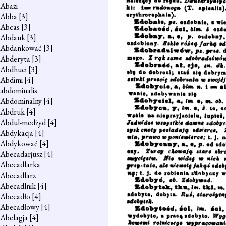
Abazi
Abba
[3]
Abcas
[3]
Abdank
[3]
Abdankować
[3]
Abderyta
[3]
Abdhuci
[3]
Abdimi
[4]
abdominalis
Abdominalny
[4]
Abdruk
[4]
Abdul-medżyd
[4]
Abdykacja
[4]
Abdykować
[4]
Abecadarjusz
[4]
Abecadlarka
Abecadlarz
Abecadlnik
[4]
Abecadło
[4]
Abecadłowy
[4]
Abelagja
[4]