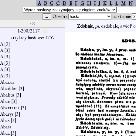
A
B
C
Ć
D
E
F
G
H
I
J
K
L
Ł
M
N
Otwórz
na stronie
Zdobnie
,
ps.
ozdobale, s wiol* 
1-200/2117
artykuły hasłowe: 1759
A
[3]
A
[3]
A
[3]
A
[3]
A
[3]
A
[3]
Abacus
Abaddon
[3]
Abakus
[3]
Aban
[3]
Abartarea
[3]
Abarys
[3]
Abas
[3]
Abass
Abaz
[3]