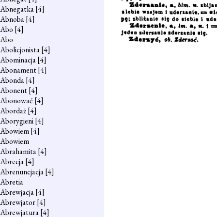
Abnegatka
[4]
Abnoba
[4]
Abo
[4]
Abo
Abolicjonista
[4]
Abominacja
[4]
Abonament
[4]
Abonda
[4]
Abonent
[4]
Abonować
[4]
Abordaż
[4]
Aborygieni
[4]
Abowiem
[4]
Abowiem
Abrahamita
[4]
Abrecja
[4]
Abrenuncjacja
[4]
Abretia
Abrewjacja
[4]
Abrewjator
[4]
Abrewjatura
[4]