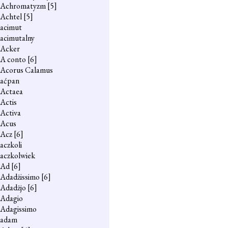
Achromatyzm
[5]
Achtel
[5]
acimut
acimutalny
Acker
A conto
[6]
Acorus Calamus
aćpan
Actaea
Actis
Activa
Acus
Acz
[6]
aczkoli
aczkolwiek
Ad
[6]
Adadżissimo
[6]
Adadżjo
[6]
Adagio
Adagissimo
adam