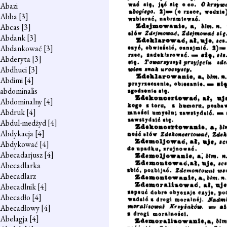
Abazi
Abba
[3]
Abcas
[3]
Abdank
[3]
Abdankować
[3]
Abderyta
[3]
Abdhuci
[3]
Abdimi
[4]
abdominalis
Abdominalny
[4]
Abdruk
[4]
Abdul-medżyd
[4]
Abdykacja
[4]
Abdykować
[4]
Abecadarjusz
[4]
Abecadlarka
Abecadlarz
Abecadlnik
[4]
Abecadło
[4]
Abecadłowy
[4]
Abelagja
[4]