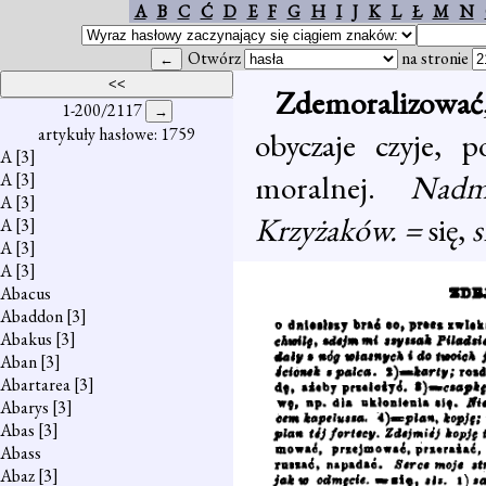
A
B
C
Ć
D
E
F
G
H
I
J
K
L
Ł
M
N
Otwórz
na stronie
Zdemoralizować
1-200/2117
artykuły hasłowe: 1759
obyczaje czyje, 
A
[3]
moralnej.
Nadm
A
[3]
A
[3]
Krzyżaków. =
się,
s
A
[3]
A
[3]
A
[3]
Abacus
Abaddon
[3]
Abakus
[3]
Aban
[3]
Abartarea
[3]
Abarys
[3]
Abas
[3]
Abass
Abaz
[3]