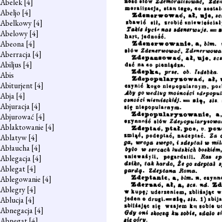
Abelek
[4]
Abeljo
[4]
Abelkowy
[4]
Abelowy
[4]
Abeona
[4]
Aberracja
[4]
Abiljus
[4]
Abis
Abiturjent
[4]
Abja
[4]
Abjuracja
[4]
Abjurować
[4]
Ablaktowanie
[4]
Ablatyw
[4]
Abłaucha
[4]
Ablegacja
[4]
Ablegat
[4]
Ablegowanie
[4]
Ablegry
[4]
Ablucja
[4]
Abnegacja
[4]
Abnegat
[4]