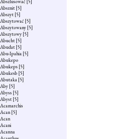
Abszlusować
[5]
Absznit
[5]
Abszyt
[5]
Abszytować
[5]
Abszytowany
[5]
Abszytowy
[5]
Abucht
[5]
Abudat
[5]
Abu-Ipahia
[5]
Abukepo
Abukeps
[5]
Abukesb
[5]
Abutaka
[5]
Aby
[5]
Abyss
[5]
Abyst
[5]
Acamarchis
Acan
[5]
Acan
Acani
Acanna
Acanthus