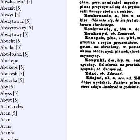
Abszlusować
[5]
Absznit
[5]
Abszyt
[5]
Abszytować
[5]
Abszytowany
[5]
Abszytowy
[5]
Abucht
[5]
Abudat
[5]
Abu-Ipahia
[5]
Abukepo
Abukeps
[5]
Abukesb
[5]
Abutaka
[5]
Aby
[5]
Abyss
[5]
Abyst
[5]
Acamarchis
Acan
[5]
Acan
Acani
Acanna
Acanthus