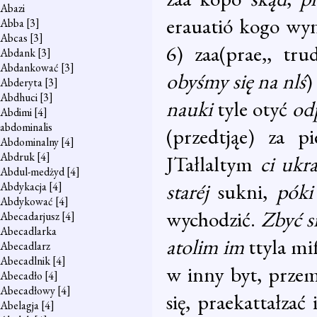
Abazi
erauatió kogo wyni
Abba
[3]
Abcas
[3]
6) zaa(prae,, tr
Abdank
[3]
Abdankować
[3]
obyśmy się na nlś
)
Abderyta
[3]
Abdhuci
[3]
nauki
tyle otyć
od
Abdimi
[4]
abdominalis
(przedtjąe) za p
Abdominalny
[4]
Abdruk
[4]
JTałlaltym
ci ukr
Abdul-medżyd
[4]
staréj
sukni,
póki
Abdykacja
[4]
Abdykować
[4]
wychodzić.
Zbyć s
Abecadarjusz
[4]
Abecadlarka
atolim im
ttyla mi
Abecadlarz
Abecadlnik
[4]
w inny byt, przemi
Abecadło
[4]
Abecadłowy
[4]
się, praekattałzać i
Abelagja
[4]