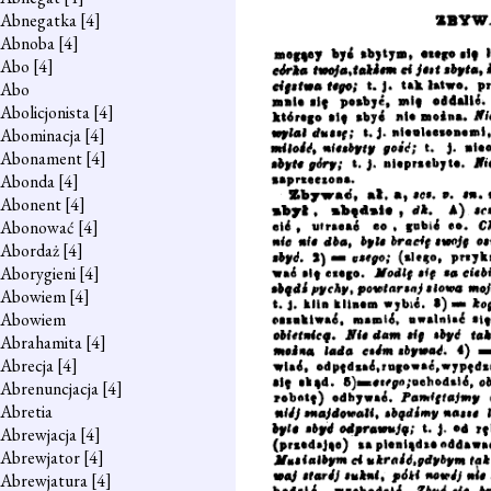
Abnegatka
[4]
Abnoba
[4]
Abo
[4]
Abo
Abolicjonista
[4]
Abominacja
[4]
Abonament
[4]
Abonda
[4]
Abonent
[4]
Abonować
[4]
Abordaż
[4]
Aborygieni
[4]
Abowiem
[4]
Abowiem
Abrahamita
[4]
Abrecja
[4]
Abrenuncjacja
[4]
Abretia
Abrewjacja
[4]
Abrewjator
[4]
Abrewjatura
[4]