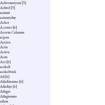
Achromatyzm
[5]
Achtel
[5]
acimut
acimutalny
Acker
A conto
[6]
Acorus Calamus
aćpan
Actaea
Actis
Activa
Acus
Acz
[6]
aczkoli
aczkolwiek
Ad
[6]
Adadżissimo
[6]
Adadżjo
[6]
Adagio
Adagissimo
adam