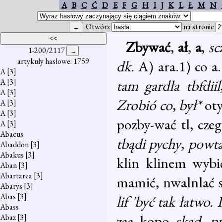
A
B
C
Ć
D
E
F
G
H
I
J
K
L
Ł
M
N
Otwórz
na stronie
Zbywać
,
ał
,
a
,
sc
1-200/2117
artykuły hasłowe: 1759
dk.
A) ara.1) co a.
A
[3]
tam gardła tbfdiil
A
[3]
A
[3]
Zrobió co
,
był*
oty
A
[3]
A
[3]
pozby-wać tl, cze
A
[3]
Abacus
tbądi pychy
,
powta
Abaddon
[3]
Abakus
[3]
klin klinem wybić
Aban
[3]
Abartarea
[3]
mamić, nwalnlać s
Abarys
[3]
Abas
[3]
lif 'być tak łatwo.
Abass
zaa kopo
skąd
,
p
Abaz
[3]