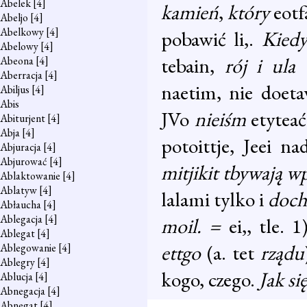
Abelek
[4]
kamień
,
który
eotf
Abeljo
[4]
Abelkowy
[4]
pobawić li,.
Kied
Abelowy
[4]
tebain,
rój i ula
Abeona
[4]
Aberracja
[4]
naetim, nie doetaw
Abiljus
[4]
Abis
JVo
nieiśm
etyteać
Abiturjent
[4]
Abja
[4]
potoittje, Jeei n
Abjuracja
[4]
Abjurować
[4]
mitjikit tbywają 
Ablaktowanie
[4]
Ablatyw
[4]
lalami tylko i
doch
Abłaucha
[4]
Ablegacja
[4]
moil. =
ei,, tle. 
Ablegat
[4]
ettgo
(a. tet
rządu
Ablegowanie
[4]
Ablegry
[4]
kogo, czego.
Jak się
Ablucja
[4]
Abnegacja
[4]
Abnegat
[4]