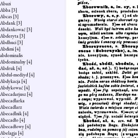
Abazi
Abba
[3]
Abcas
[3]
Abdank
[3]
Abdankować
[3]
Abderyta
[3]
Abdhuci
[3]
Abdimi
[4]
abdominalis
Abdominalny
[4]
Abdruk
[4]
Abdul-medżyd
[4]
Abdykacja
[4]
Abdykować
[4]
Abecadarjusz
[4]
Abecadlarka
Abecadlarz
Abecadlnik
[4]
Abecadło
[4]
Abecadłowy
[4]
Abelagja
[4]