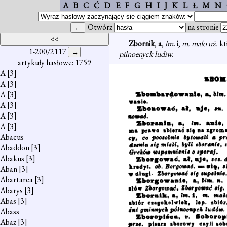
A
B
C
Ć
D
E
F
G
H
I
J
K
L
Ł
M
N
Otwórz
na stronie
Zbornik
,
a
,
lm
. i
,
m. mało uż.
kt
1-200/2117
pilnoenyck ludiw.
artykuły hasłowe: 1759
A
[3]
A
[3]
A
[3]
A
[3]
A
[3]
A
[3]
Abacus
Abaddon
[3]
Abakus
[3]
Aban
[3]
Abartarea
[3]
Abarys
[3]
Abas
[3]
Abass
Abaz
[3]