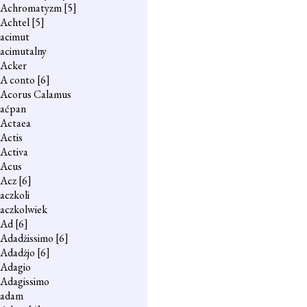
Achromatyzm
[5]
Achtel
[5]
acimut
acimutalny
Acker
A conto
[6]
Acorus Calamus
aćpan
Actaea
Actis
Activa
Acus
Acz
[6]
aczkoli
aczkolwiek
Ad
[6]
Adadżissimo
[6]
Adadżjo
[6]
Adagio
Adagissimo
adam