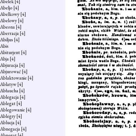
Abelek
[4]
Abeljo
[4]
Abelkowy
[4]
Abelowy
[4]
Abeona
[4]
Aberracja
[4]
Abiljus
[4]
Abis
Abiturjent
[4]
Abja
[4]
Abjuracja
[4]
Abjurować
[4]
Ablaktowanie
[4]
Ablatyw
[4]
Abłaucha
[4]
Ablegacja
[4]
Ablegat
[4]
Ablegowanie
[4]
Ablegry
[4]
Ablucja
[4]
Abnegacja
[4]
Abnegat
[4]