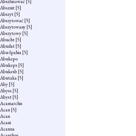
Abszlusować
[5]
Absznit
[5]
Abszyt
[5]
Abszytować
[5]
Abszytowany
[5]
Abszytowy
[5]
Abucht
[5]
Abudat
[5]
Abu-Ipahia
[5]
Abukepo
Abukeps
[5]
Abukesb
[5]
Abutaka
[5]
Aby
[5]
Abyss
[5]
Abyst
[5]
Acamarchis
Acan
[5]
Acan
Acani
Acanna
Acanthus