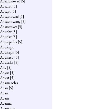
Abszlusować
[5]
Absznit
[5]
Abszyt
[5]
Abszytować
[5]
Abszytowany
[5]
Abszytowy
[5]
Abucht
[5]
Abudat
[5]
Abu-Ipahia
[5]
Abukepo
Abukeps
[5]
Abukesb
[5]
Abutaka
[5]
Aby
[5]
Abyss
[5]
Abyst
[5]
Acamarchis
Acan
[5]
Acan
Acani
Acanna
Acanthus