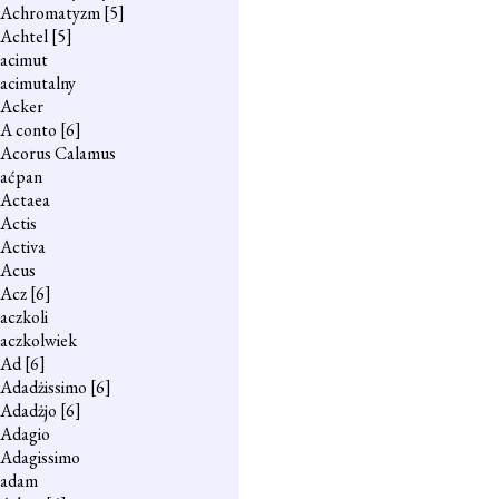
Achromatyzm
[5]
Achtel
[5]
acimut
acimutalny
Acker
A conto
[6]
Acorus Calamus
aćpan
Actaea
Actis
Activa
Acus
Acz
[6]
aczkoli
aczkolwiek
Ad
[6]
Adadżissimo
[6]
Adadżjo
[6]
Adagio
Adagissimo
adam