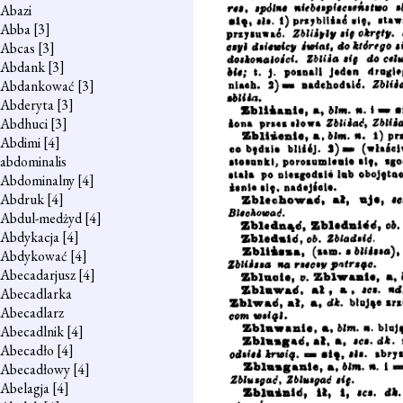
Abazi
Abba
[3]
Abcas
[3]
Abdank
[3]
Abdankować
[3]
Abderyta
[3]
Abdhuci
[3]
Abdimi
[4]
abdominalis
Abdominalny
[4]
Abdruk
[4]
Abdul-medżyd
[4]
Abdykacja
[4]
Abdykować
[4]
Abecadarjusz
[4]
Abecadlarka
Abecadlarz
Abecadlnik
[4]
Abecadło
[4]
Abecadłowy
[4]
Abelagja
[4]