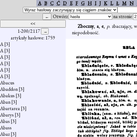
A
B
C
Ć
D
E
F
G
H
I
J
K
L
Ł
M
N
Otwórz
na stronie
Zboczny
,
a
,
e
,
p.
zbaczający, w
1-200/2117
niepodobuość.
artykuły hasłowe: 1759
A
[3]
A
[3]
A
[3]
A
[3]
A
[3]
A
[3]
Abacus
Abaddon
[3]
Abakus
[3]
Aban
[3]
Abartarea
[3]
Abarys
[3]
Abas
[3]
Abass
Abaz
[3]