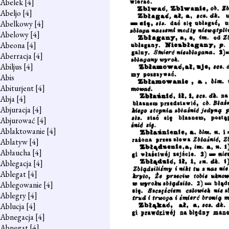
Abelek
[4]
Abeljo
[4]
Abelkowy
[4]
Abelowy
[4]
Abeona
[4]
Aberracja
[4]
Abiljus
[4]
Abis
Abiturjent
[4]
Abja
[4]
Abjuracja
[4]
Abjurować
[4]
Ablaktowanie
[4]
Ablatyw
[4]
Abłaucha
[4]
Ablegacja
[4]
Ablegat
[4]
Ablegowanie
[4]
Ablegry
[4]
Ablucja
[4]
Abnegacja
[4]
Abnegat
[4]