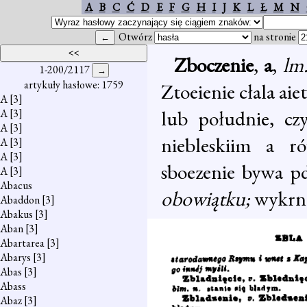
A
B
C
Ć
D
E
F
G
H
I
J
K
L
Ł
M
N
Otwórz
na stronie
Zboczenie
,
a
,
lm
1-200/2117
artykuły hasłowe: 1759
Ztoeienie cłala aie
A
[3]
lub południe, cz
A
[3]
A
[3]
niebleskiim a r
A
[3]
A
[3]
sboezenie bywa p
A
[3]
Abacus
obowiątku;
wykrn
Abaddon
[3]
Abakus
[3]
Aban
[3]
Abartarea
[3]
Abarys
[3]
Abas
[3]
Abass
Abaz
[3]