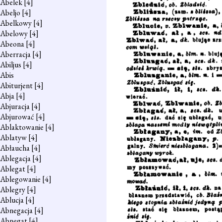
Abelek
[4]
Abeljo
[4]
Abelkowy
[4]
Abelowy
[4]
Abeona
[4]
Aberracja
[4]
Abiljus
[4]
Abis
Abiturjent
[4]
Abja
[4]
Abjuracja
[4]
Abjurować
[4]
Ablaktowanie
[4]
Ablatyw
[4]
Abłaucha
[4]
Ablegacja
[4]
Ablegat
[4]
Ablegowanie
[4]
Ablegry
[4]
Ablucja
[4]
Abnegacja
[4]
Abnegat
[4]