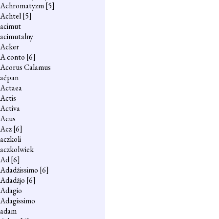
Achromatyzm
[5]
Achtel
[5]
acimut
acimutalny
Acker
A conto
[6]
Acorus Calamus
aćpan
Actaea
Actis
Activa
Acus
Acz
[6]
aczkoli
aczkolwiek
Ad
[6]
Adadżissimo
[6]
Adadżjo
[6]
Adagio
Adagissimo
adam