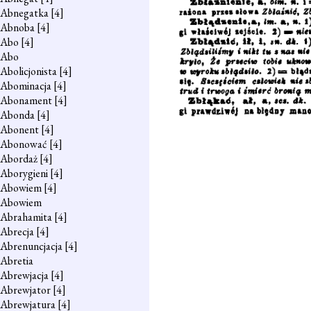
Abnegatka
[4]
Abnoba
[4]
Abo
[4]
Abo
Abolicjonista
[4]
Abominacja
[4]
Abonament
[4]
Abonda
[4]
Abonent
[4]
Abonować
[4]
Abordaż
[4]
Aborygieni
[4]
Abowiem
[4]
Abowiem
Abrahamita
[4]
Abrecja
[4]
Abrenuncjacja
[4]
Abretia
Abrewjacja
[4]
Abrewjator
[4]
Abrewjatura
[4]