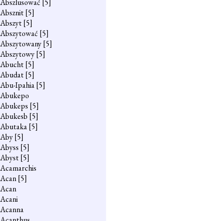
Abszlusować
[5]
Absznit
[5]
Abszyt
[5]
Abszytować
[5]
Abszytowany
[5]
Abszytowy
[5]
Abucht
[5]
Abudat
[5]
Abu-Ipahia
[5]
Abukepo
Abukeps
[5]
Abukesb
[5]
Abutaka
[5]
Aby
[5]
Abyss
[5]
Abyst
[5]
Acamarchis
Acan
[5]
Acan
Acani
Acanna
Acanthus