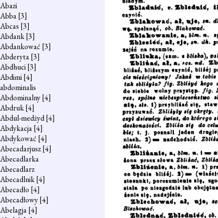
Abazi
Abba
[3]
Abcas
[3]
Abdank
[3]
Abdankować
[3]
Abderyta
[3]
Abdhuci
[3]
Abdimi
[4]
abdominalis
Abdominalny
[4]
Abdruk
[4]
Abdul-medżyd
[4]
Abdykacja
[4]
Abdykować
[4]
Abecadarjusz
[4]
Abecadlarka
Abecadlarz
Abecadlnik
[4]
Abecadło
[4]
Abecadłowy
[4]
Abelagja
[4]