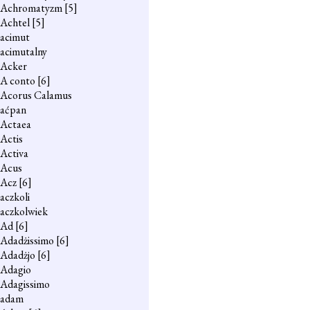
Achromatyzm
[5]
Achtel
[5]
acimut
acimutalny
Acker
A conto
[6]
Acorus Calamus
aćpan
Actaea
Actis
Activa
Acus
Acz
[6]
aczkoli
aczkolwiek
Ad
[6]
Adadżissimo
[6]
Adadżjo
[6]
Adagio
Adagissimo
adam