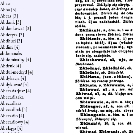
Abazi
Abba
[3]
Abcas
[3]
Abdank
[3]
Abdankować
[3]
Abderyta
[3]
Abdhuci
[3]
Abdimi
[4]
abdominalis
Abdominalny
[4]
Abdruk
[4]
Abdul-medżyd
[4]
Abdykacja
[4]
Abdykować
[4]
Abecadarjusz
[4]
Abecadlarka
Abecadlarz
Abecadlnik
[4]
Abecadło
[4]
Abecadłowy
[4]
Abelagja
[4]