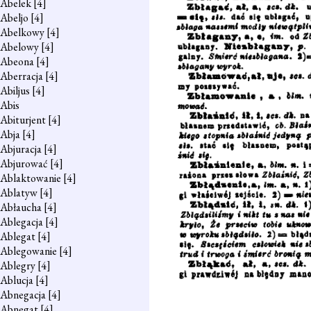
Abelek
[4]
Abeljo
[4]
Abelkowy
[4]
Abelowy
[4]
Abeona
[4]
Aberracja
[4]
Abiljus
[4]
Abis
Abiturjent
[4]
Abja
[4]
Abjuracja
[4]
Abjurować
[4]
Ablaktowanie
[4]
Ablatyw
[4]
Abłaucha
[4]
Ablegacja
[4]
Ablegat
[4]
Ablegowanie
[4]
Ablegry
[4]
Ablucja
[4]
Abnegacja
[4]
Abnegat
[4]