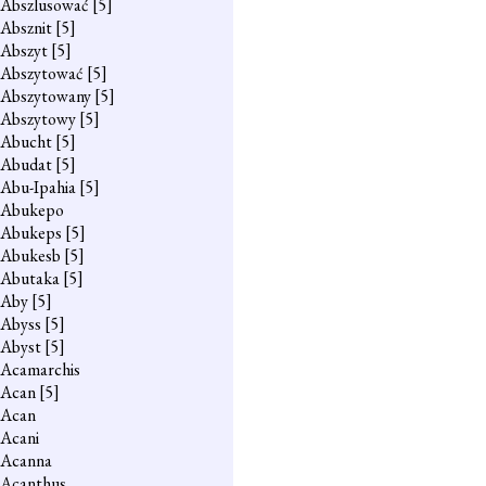
Abszlusować
[5]
Absznit
[5]
Abszyt
[5]
Abszytować
[5]
Abszytowany
[5]
Abszytowy
[5]
Abucht
[5]
Abudat
[5]
Abu-Ipahia
[5]
Abukepo
Abukeps
[5]
Abukesb
[5]
Abutaka
[5]
Aby
[5]
Abyss
[5]
Abyst
[5]
Acamarchis
Acan
[5]
Acan
Acani
Acanna
Acanthus