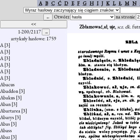
A
B
C
Ć
D
E
F
G
H
I
J
K
L
Ł
M
N
Otwórz
na stronie
Zbłamować
,
ał
,
uje
,
scz. dk.
fut
1-200/2117
artykuły hasłowe: 1759
A
[3]
A
[3]
A
[3]
A
[3]
A
[3]
A
[3]
Abacus
Abaddon
[3]
Abakus
[3]
Aban
[3]
Abartarea
[3]
Abarys
[3]
Abas
[3]
Abass
Abaz
[3]