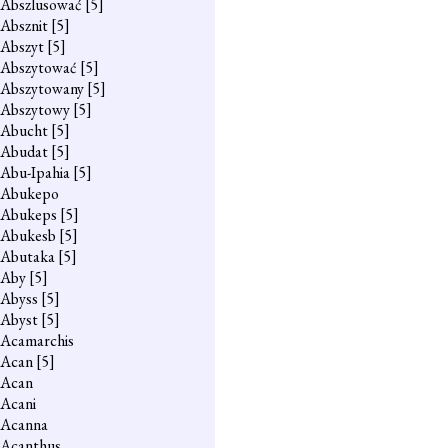
Abszlusować
[5]
Absznit
[5]
Abszyt
[5]
Abszytować
[5]
Abszytowany
[5]
Abszytowy
[5]
Abucht
[5]
Abudat
[5]
Abu-Ipahia
[5]
Abukepo
Abukeps
[5]
Abukesb
[5]
Abutaka
[5]
Aby
[5]
Abyss
[5]
Abyst
[5]
Acamarchis
Acan
[5]
Acan
Acani
Acanna
Acanthus