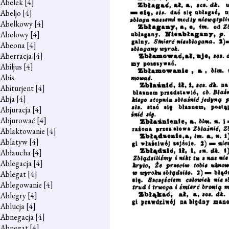
Abelek
[4]
Abeljo
[4]
Abelkowy
[4]
Abelowy
[4]
Abeona
[4]
Aberracja
[4]
Abiljus
[4]
Abis
Abiturjent
[4]
Abja
[4]
Abjuracja
[4]
Abjurować
[4]
Ablaktowanie
[4]
Ablatyw
[4]
Abłaucha
[4]
Ablegacja
[4]
Ablegat
[4]
Ablegowanie
[4]
Ablegry
[4]
Ablucja
[4]
Abnegacja
[4]
Abnegat
[4]