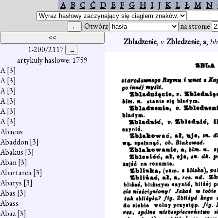
A
B
C
Ć
D
E
F
G
H
I
J
K
L
Ł
M
N
Otwórz
na stronie
Zbladzenie
,
v.
Zbledzenie
,
a
,
bl
1-200/2117
artykuły hasłowe: 1759
A
[3]
A
[3]
A
[3]
A
[3]
A
[3]
A
[3]
Abacus
Abaddon
[3]
Abakus
[3]
Aban
[3]
Abartarea
[3]
Abarys
[3]
Abas
[3]
Abass
Abaz
[3]