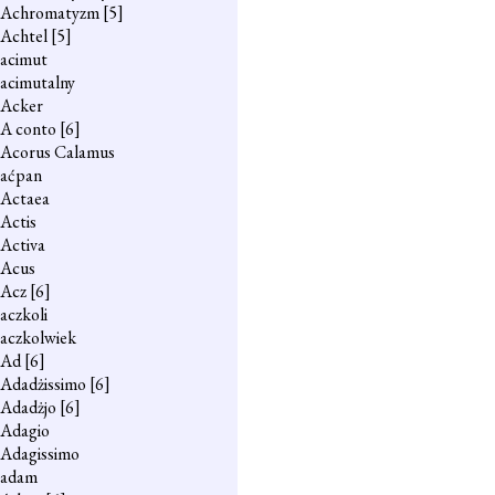
Achromatyzm
[5]
Achtel
[5]
acimut
acimutalny
Acker
A conto
[6]
Acorus Calamus
aćpan
Actaea
Actis
Activa
Acus
Acz
[6]
aczkoli
aczkolwiek
Ad
[6]
Adadżissimo
[6]
Adadżjo
[6]
Adagio
Adagissimo
adam