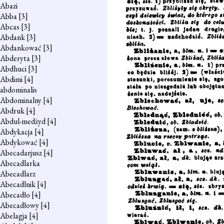
Abazi
Abba
[3]
Abcas
[3]
Abdank
[3]
Abdankować
[3]
Abderyta
[3]
Abdhuci
[3]
Abdimi
[4]
abdominalis
Abdominalny
[4]
Abdruk
[4]
Abdul-medżyd
[4]
Abdykacja
[4]
Abdykować
[4]
Abecadarjusz
[4]
Abecadlarka
Abecadlarz
Abecadlnik
[4]
Abecadło
[4]
Abecadłowy
[4]
Abelagja
[4]