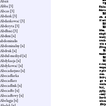
Abazi
Abba
[3]
Abcas
[3]
Abdank
[3]
Abdankować
[3]
Abderyta
[3]
Abdhuci
[3]
Abdimi
[4]
abdominalis
Abdominalny
[4]
Abdruk
[4]
Abdul-medżyd
[4]
Abdykacja
[4]
Abdykować
[4]
Abecadarjusz
[4]
Abecadlarka
Abecadlarz
Abecadlnik
[4]
Abecadło
[4]
Abecadłowy
[4]
Abelagja
[4]
Abelek
[4]