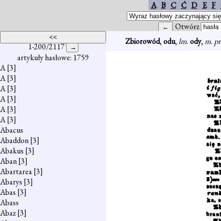
A
B
C
Ć
D
E
F
Otwórz
Zbiorowód
,
odu
,
lm.
ody
,
m. pr
1-200/2117
artykuły hasłowe: 1759
A
[3]
A
[3]
A
[3]
A
[3]
A
[3]
A
[3]
Abacus
Abaddon
[3]
Abakus
[3]
Aban
[3]
Abartarea
[3]
Abarys
[3]
Abas
[3]
Abass
Abaz
[3]