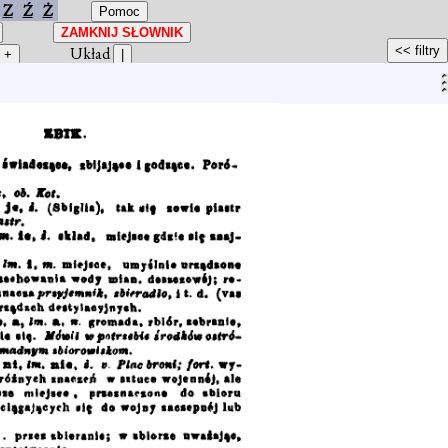
Z
Ź
Ż
Układ