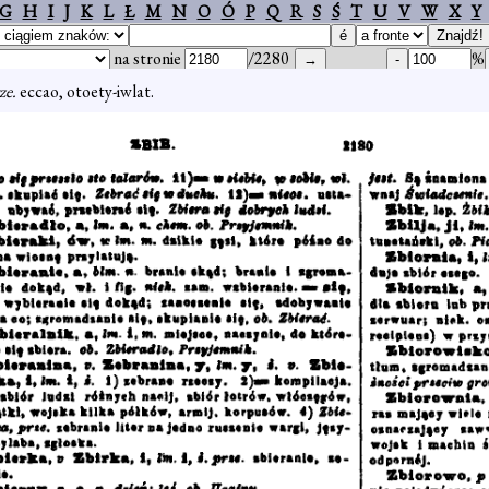
G
H
I
J
K
L
Ł
M
N
O
Ó
P
Q
R
S
Ś
T
U
V
W
X
Y
na stronie
/2280
%
ze.
eccao, otoety-iwlat.