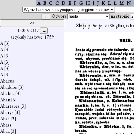
A
B
C
Ć
D
E
F
G
H
I
J
K
L
Ł
M
N
Otwórz
na stronie
Zbilja
,
ji
,
lm.
je
, ż.
(Sblglla), tak
1-200/2117
artykuły hasłowe: 1759
A
[3]
A
[3]
A
[3]
A
[3]
A
[3]
A
[3]
Abacus
Abaddon
[3]
Abakus
[3]
Aban
[3]
Abartarea
[3]
Abarys
[3]
Abas
[3]
Abass
Abaz
[3]