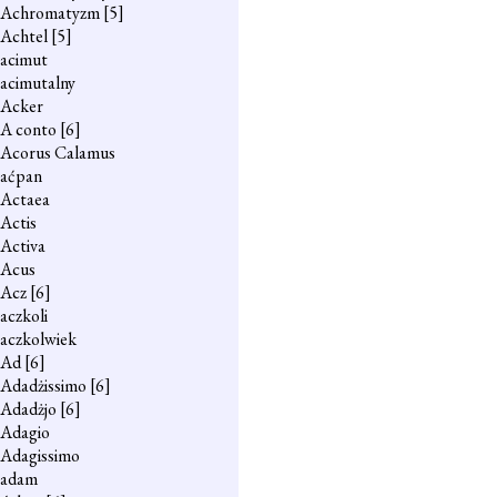
Achromatyzm
[5]
Achtel
[5]
acimut
acimutalny
Acker
A conto
[6]
Acorus Calamus
aćpan
Actaea
Actis
Activa
Acus
Acz
[6]
aczkoli
aczkolwiek
Ad
[6]
Adadżissimo
[6]
Adadżjo
[6]
Adagio
Adagissimo
adam