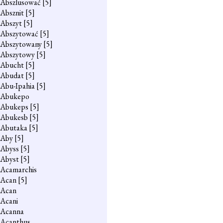
Abszlusować
[5]
Absznit
[5]
Abszyt
[5]
Abszytować
[5]
Abszytowany
[5]
Abszytowy
[5]
Abucht
[5]
Abudat
[5]
Abu-Ipahia
[5]
Abukepo
Abukeps
[5]
Abukesb
[5]
Abutaka
[5]
Aby
[5]
Abyss
[5]
Abyst
[5]
Acamarchis
Acan
[5]
Acan
Acani
Acanna
Acanthus