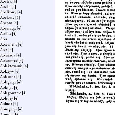
Abelek
[4]
Abeljo
[4]
Abelkowy
[4]
Abelowy
[4]
Abeona
[4]
Aberracja
[4]
Abiljus
[4]
Abis
Abiturjent
[4]
Abja
[4]
Abjuracja
[4]
Abjurować
[4]
Ablaktowanie
[4]
Ablatyw
[4]
Abłaucha
[4]
Ablegacja
[4]
Ablegat
[4]
Ablegowanie
[4]
Ablegry
[4]
Ablucja
[4]
Abnegacja
[4]
Abnegat
[4]