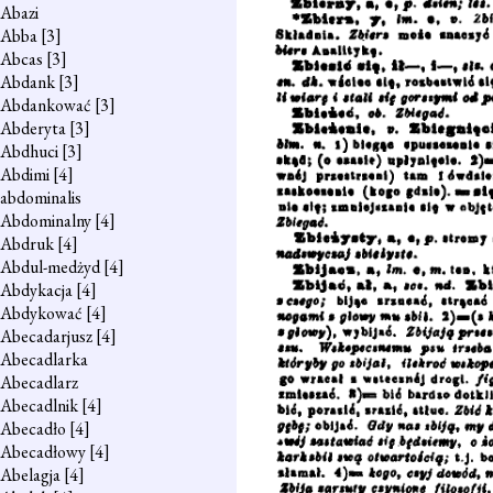
Abazi
Abba
[3]
Abcas
[3]
Abdank
[3]
Abdankować
[3]
Abderyta
[3]
Abdhuci
[3]
Abdimi
[4]
abdominalis
Abdominalny
[4]
Abdruk
[4]
Abdul-medżyd
[4]
Abdykacja
[4]
Abdykować
[4]
Abecadarjusz
[4]
Abecadlarka
Abecadlarz
Abecadlnik
[4]
Abecadło
[4]
Abecadłowy
[4]
Abelagja
[4]