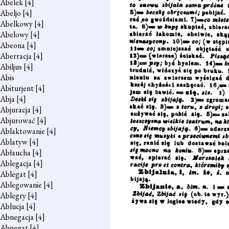
Abelek
[4]
Abeljo
[4]
Abelkowy
[4]
Abelowy
[4]
Abeona
[4]
Aberracja
[4]
Abiljus
[4]
Abis
Abiturjent
[4]
Abja
[4]
Abjuracja
[4]
Abjurować
[4]
Ablaktowanie
[4]
Ablatyw
[4]
Abłaucha
[4]
Ablegacja
[4]
Ablegat
[4]
Ablegowanie
[4]
Ablegry
[4]
Ablucja
[4]
Abnegacja
[4]
Abnegat
[4]