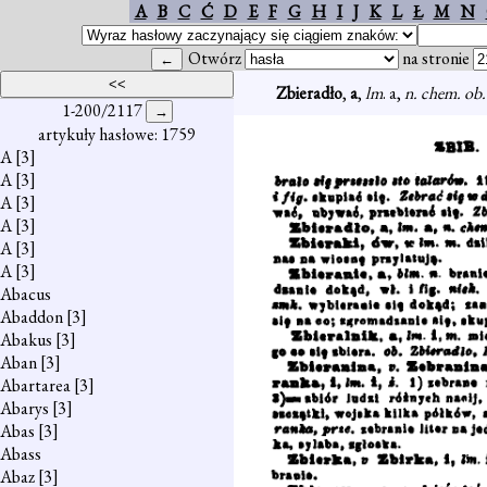
A
B
C
Ć
D
E
F
G
H
I
J
K
L
Ł
M
N
Otwórz
na stronie
Zbieradło
,
a
,
lm
. a,
n. chem. ob
1-200/2117
artykuły hasłowe: 1759
A
[3]
A
[3]
A
[3]
A
[3]
A
[3]
A
[3]
Abacus
Abaddon
[3]
Abakus
[3]
Aban
[3]
Abartarea
[3]
Abarys
[3]
Abas
[3]
Abass
Abaz
[3]