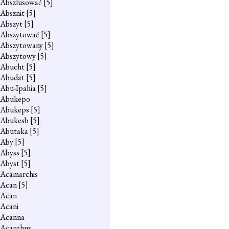
Abszlusować
[5]
Absznit
[5]
Abszyt
[5]
Abszytować
[5]
Abszytowany
[5]
Abszytowy
[5]
Abucht
[5]
Abudat
[5]
Abu-Ipahia
[5]
Abukepo
Abukeps
[5]
Abukesb
[5]
Abutaka
[5]
Aby
[5]
Abyss
[5]
Abyst
[5]
Acamarchis
Acan
[5]
Acan
Acani
Acanna
Acanthus