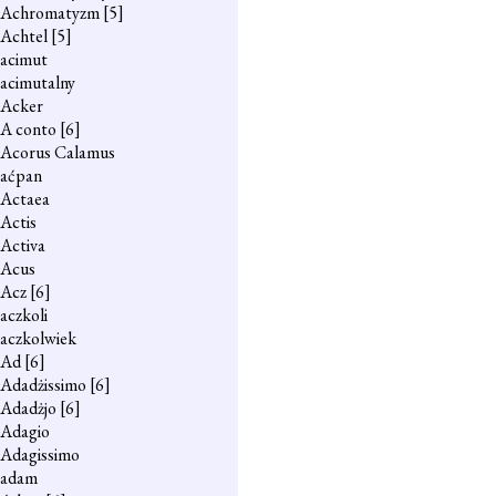
Achromatyzm
[5]
Achtel
[5]
acimut
acimutalny
Acker
A conto
[6]
Acorus Calamus
aćpan
Actaea
Actis
Activa
Acus
Acz
[6]
aczkoli
aczkolwiek
Ad
[6]
Adadżissimo
[6]
Adadżjo
[6]
Adagio
Adagissimo
adam