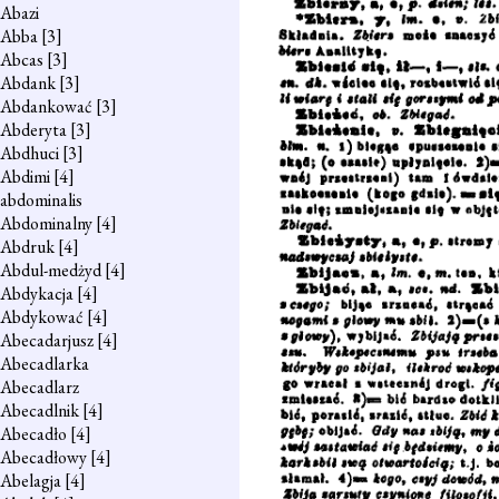
Abazi
Abba
[3]
Abcas
[3]
Abdank
[3]
Abdankować
[3]
Abderyta
[3]
Abdhuci
[3]
Abdimi
[4]
abdominalis
Abdominalny
[4]
Abdruk
[4]
Abdul-medżyd
[4]
Abdykacja
[4]
Abdykować
[4]
Abecadarjusz
[4]
Abecadlarka
Abecadlarz
Abecadlnik
[4]
Abecadło
[4]
Abecadłowy
[4]
Abelagja
[4]