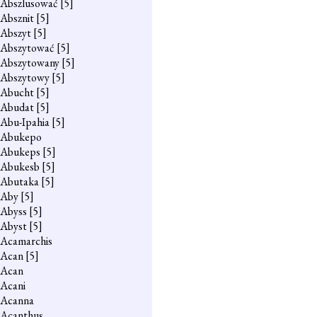
Abszlusować
[5]
Absznit
[5]
Abszyt
[5]
Abszytować
[5]
Abszytowany
[5]
Abszytowy
[5]
Abucht
[5]
Abudat
[5]
Abu-Ipahia
[5]
Abukepo
Abukeps
[5]
Abukesb
[5]
Abutaka
[5]
Aby
[5]
Abyss
[5]
Abyst
[5]
Acamarchis
Acan
[5]
Acan
Acani
Acanna
Acanthus