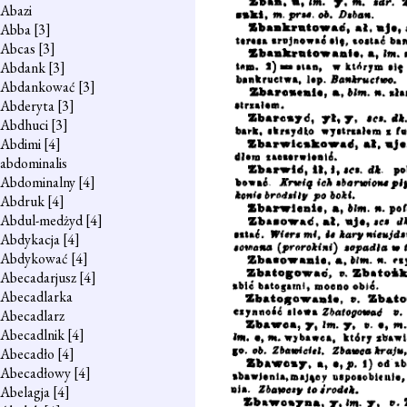
Abazi
Abba
[3]
Abcas
[3]
Abdank
[3]
Abdankować
[3]
Abderyta
[3]
Abdhuci
[3]
Abdimi
[4]
abdominalis
Abdominalny
[4]
Abdruk
[4]
Abdul-medżyd
[4]
Abdykacja
[4]
Abdykować
[4]
Abecadarjusz
[4]
Abecadlarka
Abecadlarz
Abecadlnik
[4]
Abecadło
[4]
Abecadłowy
[4]
Abelagja
[4]