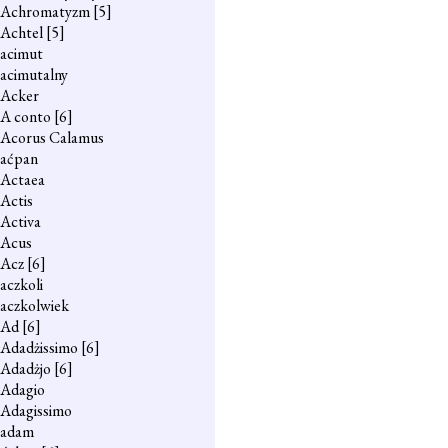
Achromatyzm
[5]
Achtel
[5]
acimut
acimutalny
Acker
A conto
[6]
Acorus Calamus
aćpan
Actaea
Actis
Activa
Acus
Acz
[6]
aczkoli
aczkolwiek
Ad
[6]
Adadżissimo
[6]
Adadżjo
[6]
Adagio
Adagissimo
adam