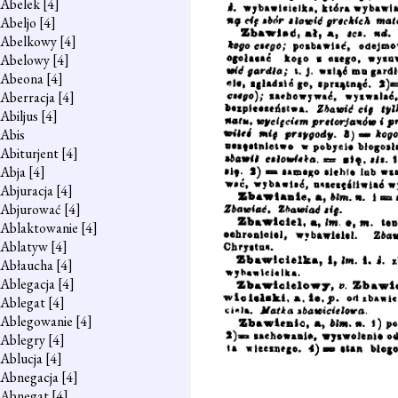
Abelek
[4]
Abeljo
[4]
Abelkowy
[4]
Abelowy
[4]
Abeona
[4]
Aberracja
[4]
Abiljus
[4]
Abis
Abiturjent
[4]
Abja
[4]
Abjuracja
[4]
Abjurować
[4]
Ablaktowanie
[4]
Ablatyw
[4]
Abłaucha
[4]
Ablegacja
[4]
Ablegat
[4]
Ablegowanie
[4]
Ablegry
[4]
Ablucja
[4]
Abnegacja
[4]
Abnegat
[4]