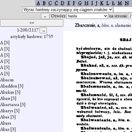
A
B
C
Ć
D
E
F
G
H
I
J
K
L
Ł
M
N
Otwórz
na stronie
Zbarczenie
,
a
,
blm. n.
alamanie 
1-200/2117
artykuły hasłowe: 1759
A
[3]
A
[3]
A
[3]
A
[3]
A
[3]
A
[3]
Abacus
Abaddon
[3]
Abakus
[3]
Aban
[3]
Abartarea
[3]
Abarys
[3]
Abas
[3]
Abass
Abaz
[3]