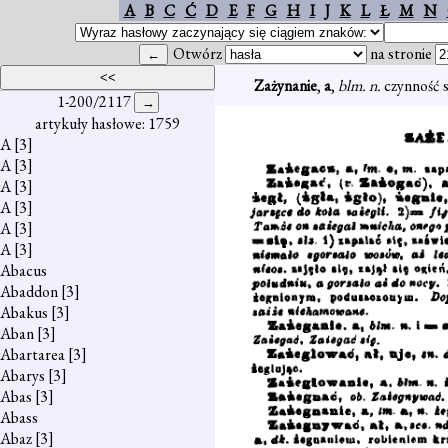
A
B
C
Ć
D
E
F
G
H
I
J
K
L
Ł
M
N
Otwórz
na stronie
Zażynanie
,
a
,
blm. n.
czynność 
1-200/2117
artykuły hasłowe: 1759
A
[3]
A
[3]
A
[3]
A
[3]
A
[3]
A
[3]
Abacus
Abaddon
[3]
Abakus
[3]
Aban
[3]
Abartarea
[3]
Abarys
[3]
Abas
[3]
Abass
Abaz
[3]