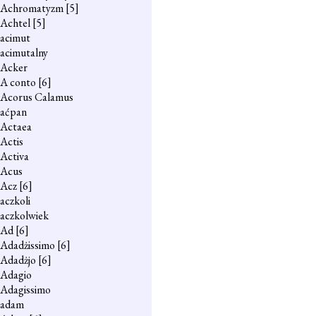
Achromatyzm
[5]
Achtel
[5]
acimut
acimutalny
Acker
A conto
[6]
Acorus Calamus
aćpan
Actaea
Actis
Activa
Acus
Acz
[6]
aczkoli
aczkolwiek
Ad
[6]
Adadżissimo
[6]
Adadżjo
[6]
Adagio
Adagissimo
adam