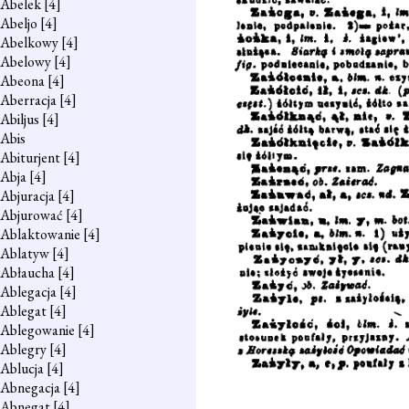
Abelek
[4]
Abeljo
[4]
Abelkowy
[4]
Abelowy
[4]
Abeona
[4]
Aberracja
[4]
Abiljus
[4]
Abis
Abiturjent
[4]
Abja
[4]
Abjuracja
[4]
Abjurować
[4]
Ablaktowanie
[4]
Ablatyw
[4]
Abłaucha
[4]
Ablegacja
[4]
Ablegat
[4]
Ablegowanie
[4]
Ablegry
[4]
Ablucja
[4]
Abnegacja
[4]
Abnegat
[4]