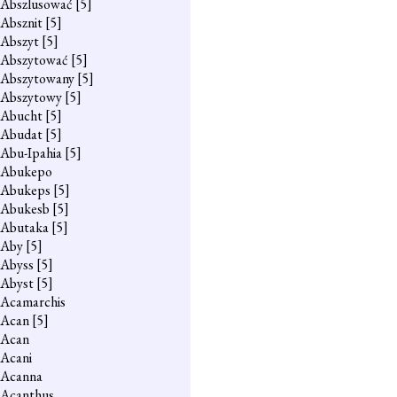
Abszlusować
[5]
Absznit
[5]
Abszyt
[5]
Abszytować
[5]
Abszytowany
[5]
Abszytowy
[5]
Abucht
[5]
Abudat
[5]
Abu-Ipahia
[5]
Abukepo
Abukeps
[5]
Abukesb
[5]
Abutaka
[5]
Aby
[5]
Abyss
[5]
Abyst
[5]
Acamarchis
Acan
[5]
Acan
Acani
Acanna
Acanthus