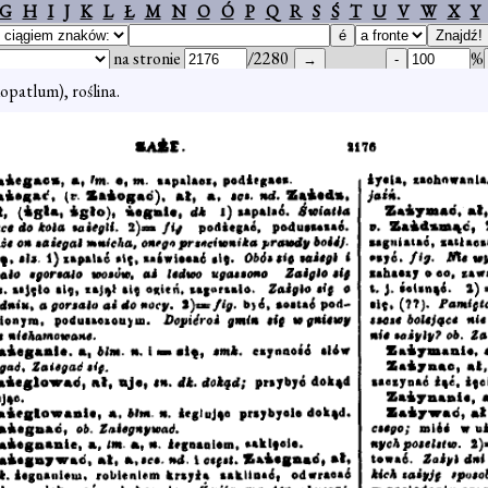
G
H
I
J
K
L
Ł
M
N
O
Ó
P
Q
R
S
Ś
T
U
V
W
X
Y
na stronie
/2280
%
opatlum), roślina.