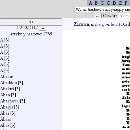
A
B
C
Ć
D
E
F
Otwórz
Zażwian
, u.
lm.
y,
m.
bot. (Oard
1-200/2117
artykuły hasłowe: 1759
A
[3]
A
[3]
A
[3]
A
[3]
A
[3]
A
[3]
Abacus
Abaddon
[3]
Abakus
[3]
Aban
[3]
Abartarea
[3]
Abarys
[3]
Abas
[3]
Abass
Abaz
[3]