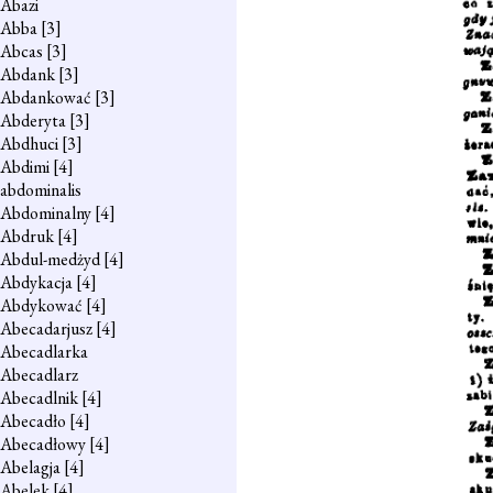
Abazi
Abba
[3]
Abcas
[3]
Abdank
[3]
Abdankować
[3]
Abderyta
[3]
Abdhuci
[3]
Abdimi
[4]
abdominalis
Abdominalny
[4]
Abdruk
[4]
Abdul-medżyd
[4]
Abdykacja
[4]
Abdykować
[4]
Abecadarjusz
[4]
Abecadlarka
Abecadlarz
Abecadlnik
[4]
Abecadło
[4]
Abecadłowy
[4]
Abelagja
[4]
Abelek
[4]