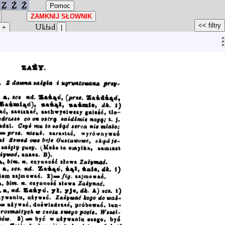
Z
Ź
Ż
Układ