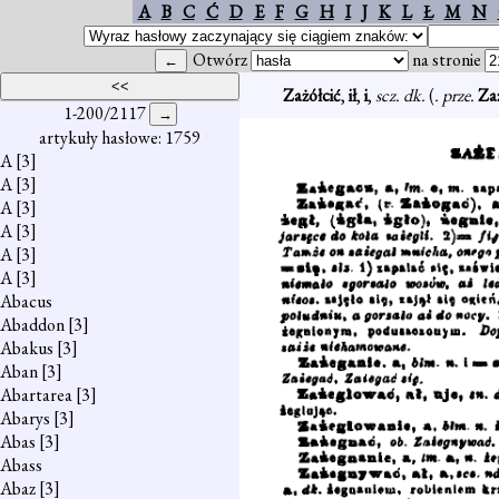
A
B
C
Ć
D
E
F
G
H
I
J
K
L
Ł
M
N
Otwórz
na stronie
Zażółcić
,
ił
,
i
,
scz. dk.
(
. prze.
Za
1-200/2117
artykuły hasłowe: 1759
A
[3]
A
[3]
A
[3]
A
[3]
A
[3]
A
[3]
Abacus
Abaddon
[3]
Abakus
[3]
Aban
[3]
Abartarea
[3]
Abarys
[3]
Abas
[3]
Abass
Abaz
[3]