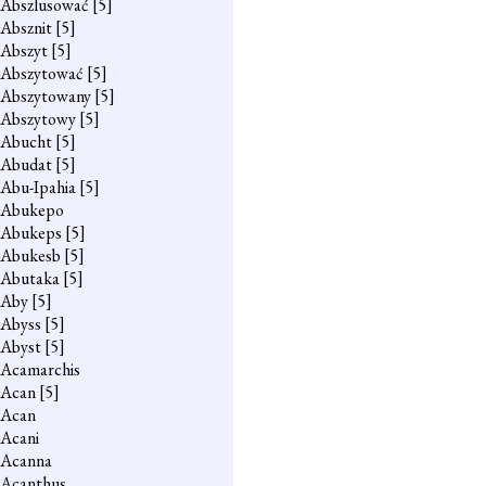
Abszlusować
[5]
Absznit
[5]
Abszyt
[5]
Abszytować
[5]
Abszytowany
[5]
Abszytowy
[5]
Abucht
[5]
Abudat
[5]
Abu-Ipahia
[5]
Abukepo
Abukeps
[5]
Abukesb
[5]
Abutaka
[5]
Aby
[5]
Abyss
[5]
Abyst
[5]
Acamarchis
Acan
[5]
Acan
Acani
Acanna
Acanthus