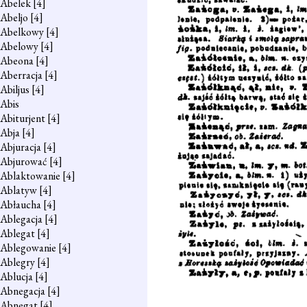
Abelek
[4]
Abeljo
[4]
Abelkowy
[4]
Abelowy
[4]
Abeona
[4]
Aberracja
[4]
Abiljus
[4]
Abis
Abiturjent
[4]
Abja
[4]
Abjuracja
[4]
Abjurować
[4]
Ablaktowanie
[4]
Ablatyw
[4]
Abłaucha
[4]
Ablegacja
[4]
Ablegat
[4]
Ablegowanie
[4]
Ablegry
[4]
Ablucja
[4]
Abnegacja
[4]
Abnegat
[4]