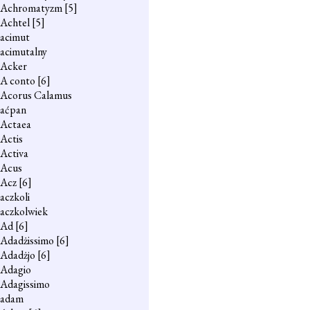
Achromatyzm
[5]
Achtel
[5]
acimut
acimutalny
Acker
A conto
[6]
Acorus Calamus
aćpan
Actaea
Actis
Activa
Acus
Acz
[6]
aczkoli
aczkolwiek
Ad
[6]
Adadżissimo
[6]
Adadżjo
[6]
Adagio
Adagissimo
adam