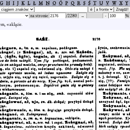
G
H
I
J
K
L
Ł
M
N
O
Ó
P
Q
R
S
Ś
T
U
V
W
X
Y
na stronie
/2280
%
em, «aklącie.