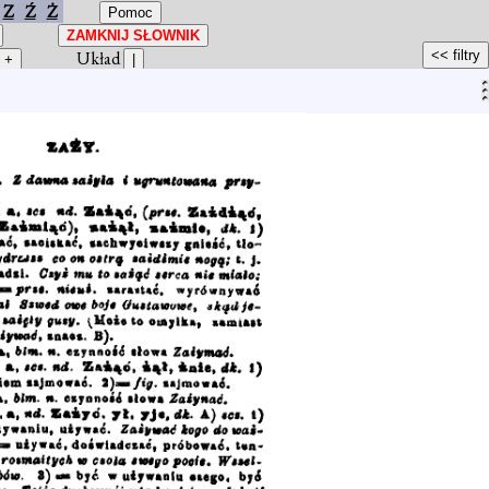
Z
Ź
Ż
Układ