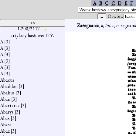
A
B
C
Ć
D
E
F
Otwórz
Zażegnanie
,
a
,
lm
. a,
n.
zegnani
1-200/2117
artykuły hasłowe: 1759
A
[3]
A
[3]
A
[3]
A
[3]
A
[3]
A
[3]
Abacus
Abaddon
[3]
Abakus
[3]
Aban
[3]
Abartarea
[3]
Abarys
[3]
Abas
[3]
Abass
Abaz
[3]