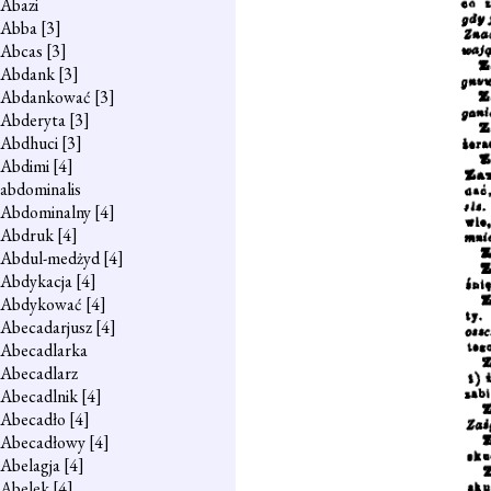
Abazi
Abba
[3]
Abcas
[3]
Abdank
[3]
Abdankować
[3]
Abderyta
[3]
Abdhuci
[3]
Abdimi
[4]
abdominalis
Abdominalny
[4]
Abdruk
[4]
Abdul-medżyd
[4]
Abdykacja
[4]
Abdykować
[4]
Abecadarjusz
[4]
Abecadlarka
Abecadlarz
Abecadlnik
[4]
Abecadło
[4]
Abecadłowy
[4]
Abelagja
[4]
Abelek
[4]