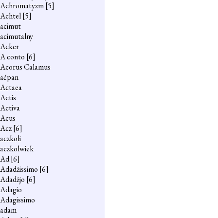
Achromatyzm
[5]
Achtel
[5]
acimut
acimutalny
Acker
A conto
[6]
Acorus Calamus
aćpan
Actaea
Actis
Activa
Acus
Acz
[6]
aczkoli
aczkolwiek
Ad
[6]
Adadżissimo
[6]
Adadżjo
[6]
Adagio
Adagissimo
adam