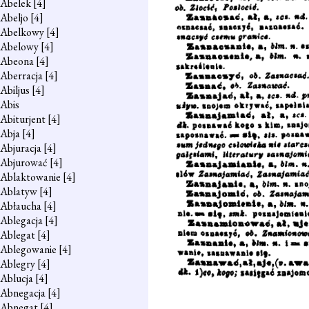
Abelek
[4]
Abeljo
[4]
Abelkowy
[4]
Abelowy
[4]
Abeona
[4]
Aberracja
[4]
Abiljus
[4]
Abis
Abiturjent
[4]
Abja
[4]
Abjuracja
[4]
Abjurować
[4]
Ablaktowanie
[4]
Ablatyw
[4]
Abłaucha
[4]
Ablegacja
[4]
Ablegat
[4]
Ablegowanie
[4]
Ablegry
[4]
Ablucja
[4]
Abnegacja
[4]
Abnegat
[4]