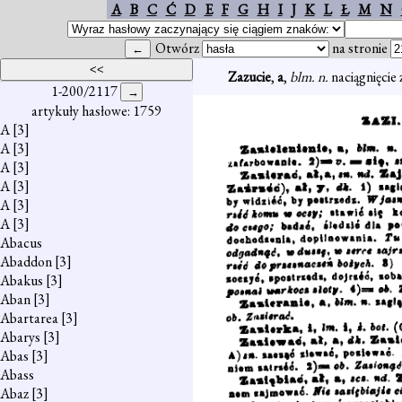
A
B
C
Ć
D
E
F
G
H
I
J
K
L
Ł
M
N
Otwórz
na stronie
Zazucie
,
a
,
blm. n.
naciągnięcie 
1-200/2117
artykuły hasłowe: 1759
A
[3]
A
[3]
A
[3]
A
[3]
A
[3]
A
[3]
Abacus
Abaddon
[3]
Abakus
[3]
Aban
[3]
Abartarea
[3]
Abarys
[3]
Abas
[3]
Abass
Abaz
[3]