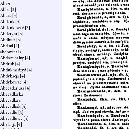
Abazi
Abba
[3]
Abcas
[3]
Abdank
[3]
Abdankować
[3]
Abderyta
[3]
Abdhuci
[3]
Abdimi
[4]
abdominalis
Abdominalny
[4]
Abdruk
[4]
Abdul-medżyd
[4]
Abdykacja
[4]
Abdykować
[4]
Abecadarjusz
[4]
Abecadlarka
Abecadlarz
Abecadlnik
[4]
Abecadło
[4]
Abecadłowy
[4]
Abelagja
[4]