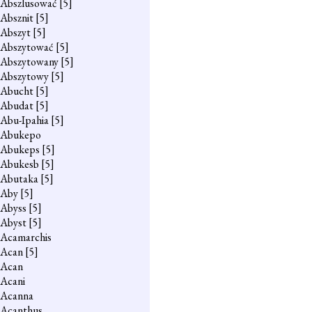
Abszlusować
[5]
Absznit
[5]
Abszyt
[5]
Abszytować
[5]
Abszytowany
[5]
Abszytowy
[5]
Abucht
[5]
Abudat
[5]
Abu-Ipahia
[5]
Abukepo
Abukeps
[5]
Abukesb
[5]
Abutaka
[5]
Aby
[5]
Abyss
[5]
Abyst
[5]
Acamarchis
Acan
[5]
Acan
Acani
Acanna
Acanthus