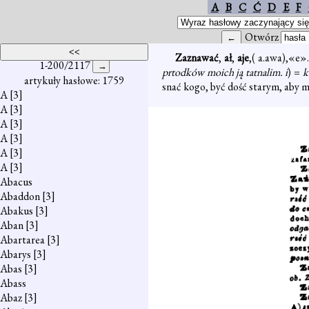
A
B
C
Ć
D
E
F
Otwórz
Zaznawać
,
ał
,
aje
,( a.awa),«e»
1-200/2117
prtodków moich ją tatnalim. i
) =
k
artykuły hasłowe: 1759
snać kogo, być dość starym, aby 
A
[3]
A
[3]
A
[3]
A
[3]
A
[3]
A
[3]
Abacus
Abaddon
[3]
Abakus
[3]
Aban
[3]
Abartarea
[3]
Abarys
[3]
Abas
[3]
Abass
Abaz
[3]