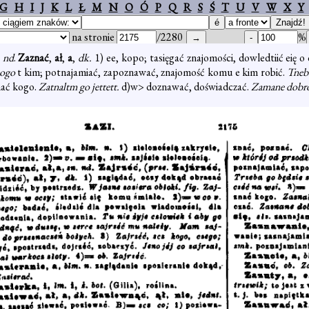
G
H
I
J
K
L
Ł
M
N
O
Ó
P
Q
R
S
Ś
T
U
V
W
X
Y
na stronie
/2280
%
.
nd
.
Zaznać
,
ał
,
a
,
dk.
1) ee, kopo; tasięgać znajomości, dowledtiić eię o
ogo
t kim; potnajamiać, zapoznawać, znajomość komu e kim robić.
Tneba
mać kogo.
Zatnaltm go jettett.
d)w> doznawać, doświadczać.
Zamane dobro