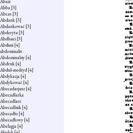
Abazi
Abba
[3]
Abcas
[3]
Abdank
[3]
Abdankować
[3]
Abderyta
[3]
Abdhuci
[3]
Abdimi
[4]
abdominalis
Abdominalny
[4]
Abdruk
[4]
Abdul-medżyd
[4]
Abdykacja
[4]
Abdykować
[4]
Abecadarjusz
[4]
Abecadlarka
Abecadlarz
Abecadlnik
[4]
Abecadło
[4]
Abecadłowy
[4]
Abelagja
[4]
Abelek
[4]