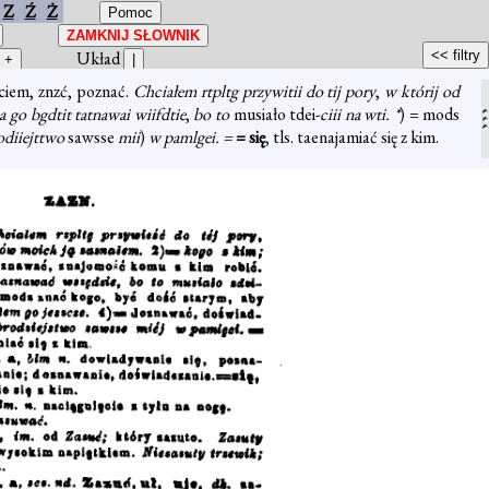
Z
Ź
Ż
Układ
 ciem, znzć, poznać.
Chciałem rtpltg przywitii do tij pory
,
w którij od
 go bgdtit tatnawai wiifdtie
,
bo to
musiało tdei-
ciii na wti. *
) = mods
diiejttwo
sawsse
mii
)
w pamlgei. =
= się
, tls. taenajamiać się z kim.