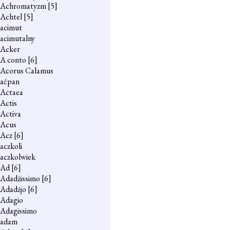
Achromatyzm
[5]
Achtel
[5]
acimut
acimutalny
Acker
A conto
[6]
Acorus Calamus
aćpan
Actaea
Actis
Activa
Acus
Acz
[6]
aczkoli
aczkolwiek
Ad
[6]
Adadżissimo
[6]
Adadżjo
[6]
Adagio
Adagissimo
adam