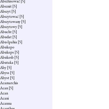
Abszlusować
[5]
Absznit
[5]
Abszyt
[5]
Abszytować
[5]
Abszytowany
[5]
Abszytowy
[5]
Abucht
[5]
Abudat
[5]
Abu-Ipahia
[5]
Abukepo
Abukeps
[5]
Abukesb
[5]
Abutaka
[5]
Aby
[5]
Abyss
[5]
Abyst
[5]
Acamarchis
Acan
[5]
Acan
Acani
Acanna
Acanthus