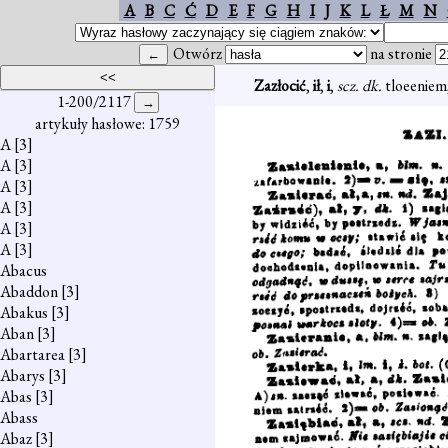
A
B
C
Ć
D
E
F
G
H
I
J
K
L
Ł
M
N
Otwórz
na stronie
Zazłocić
,
ił
,
i
,
scz. dk.
tloeeniem,
1-200/2117
artykuły hasłowe: 1759
A
[3]
A
[3]
A
[3]
A
[3]
A
[3]
A
[3]
Abacus
Abaddon
[3]
Abakus
[3]
Aban
[3]
Abartarea
[3]
Abarys
[3]
Abas
[3]
Abass
Abaz
[3]