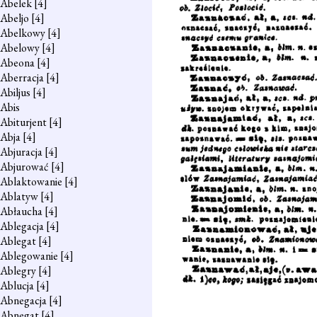
Abelek
[4]
Abeljo
[4]
Abelkowy
[4]
Abelowy
[4]
Abeona
[4]
Aberracja
[4]
Abiljus
[4]
Abis
Abiturjent
[4]
Abja
[4]
Abjuracja
[4]
Abjurować
[4]
Ablaktowanie
[4]
Ablatyw
[4]
Abłaucha
[4]
Ablegacja
[4]
Ablegat
[4]
Ablegowanie
[4]
Ablegry
[4]
Ablucja
[4]
Abnegacja
[4]
Abnegat
[4]