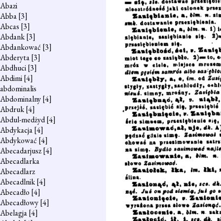
Abazi
Abba
[3]
Abcas
[3]
Abdank
[3]
Abdankować
[3]
Abderyta
[3]
Abdhuci
[3]
Abdimi
[4]
abdominalis
Abdominalny
[4]
Abdruk
[4]
Abdul-medżyd
[4]
Abdykacja
[4]
Abdykować
[4]
Abecadarjusz
[4]
Abecadlarka
Abecadlarz
Abecadlnik
[4]
Abecadło
[4]
Abecadłowy
[4]
Abelagja
[4]