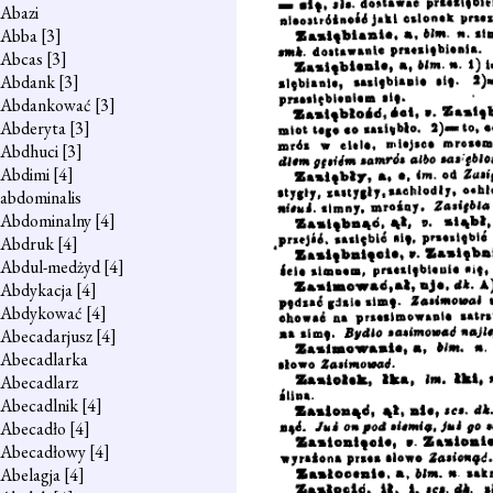
Abazi
Abba
[3]
Abcas
[3]
Abdank
[3]
Abdankować
[3]
Abderyta
[3]
Abdhuci
[3]
Abdimi
[4]
abdominalis
Abdominalny
[4]
Abdruk
[4]
Abdul-medżyd
[4]
Abdykacja
[4]
Abdykować
[4]
Abecadarjusz
[4]
Abecadlarka
Abecadlarz
Abecadlnik
[4]
Abecadło
[4]
Abecadłowy
[4]
Abelagja
[4]