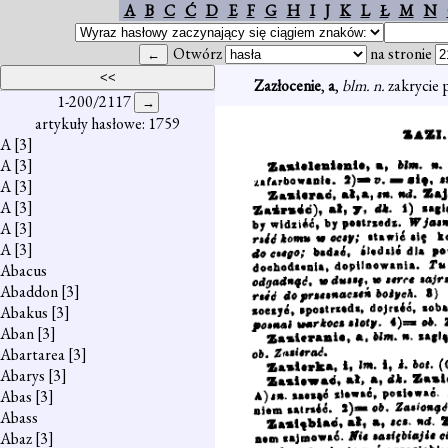
A
B
C
Ć
D
E
F
G
H
I
J
K
L
Ł
M
N
Otwórz
na stronie
Zazłocenie
,
a
,
blm. n.
zakrycie 
1-200/2117
artykuły hasłowe: 1759
A
[3]
A
[3]
A
[3]
A
[3]
A
[3]
A
[3]
Abacus
Abaddon
[3]
Abakus
[3]
Aban
[3]
Abartarea
[3]
Abarys
[3]
Abas
[3]
Abass
Abaz
[3]