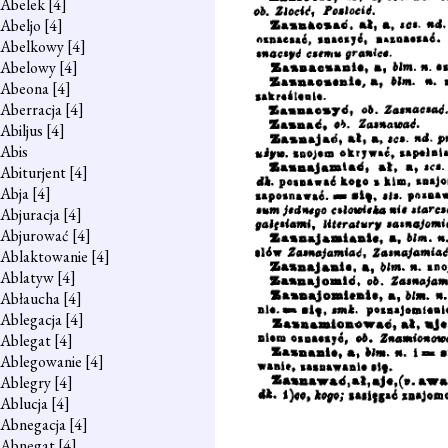
Abelek
[4]
Abeljo
[4]
Abelkowy
[4]
Abelowy
[4]
Abeona
[4]
Aberracja
[4]
Abiljus
[4]
Abis
Abiturjent
[4]
Abja
[4]
Abjuracja
[4]
Abjurować
[4]
Ablaktowanie
[4]
Ablatyw
[4]
Abłaucha
[4]
Ablegacja
[4]
Ablegat
[4]
Ablegowanie
[4]
Ablegry
[4]
Ablucja
[4]
Abnegacja
[4]
Abnegat
[4]