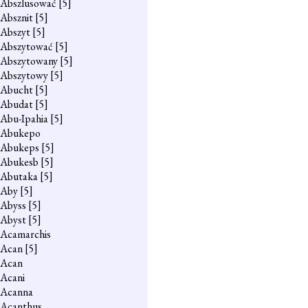
Abszlusować
[5]
Absznit
[5]
Abszyt
[5]
Abszytować
[5]
Abszytowany
[5]
Abszytowy
[5]
Abucht
[5]
Abudat
[5]
Abu-Ipahia
[5]
Abukepo
Abukeps
[5]
Abukesb
[5]
Abutaka
[5]
Aby
[5]
Abyss
[5]
Abyst
[5]
Acamarchis
Acan
[5]
Acan
Acani
Acanna
Acanthus