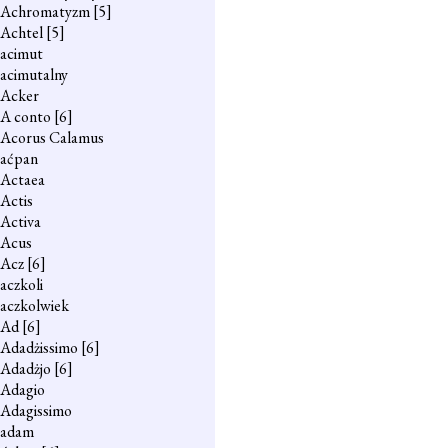
Achromatyzm
[5]
Achtel
[5]
acimut
acimutalny
Acker
A conto
[6]
Acorus Calamus
aćpan
Actaea
Actis
Activa
Acus
Acz
[6]
aczkoli
aczkolwiek
Ad
[6]
Adadżissimo
[6]
Adadżjo
[6]
Adagio
Adagissimo
adam