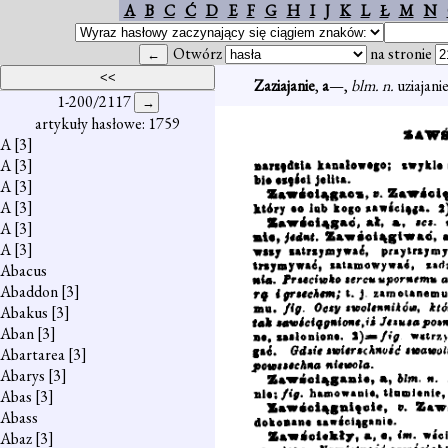
A
B
C
Ć
D
E
F
G
H
I
J
K
L
Ł
M
N
Otwórz
na stronie
Zaziajanie
,
a
—,
blm. n.
uziajanie 
1-200/2117
artykuły hasłowe: 1759
A
[3]
A
[3]
A
[3]
A
[3]
A
[3]
A
[3]
Abacus
Abaddon
[3]
Abakus
[3]
Aban
[3]
Abartarea
[3]
Abarys
[3]
Abas
[3]
Abass
Abaz
[3]