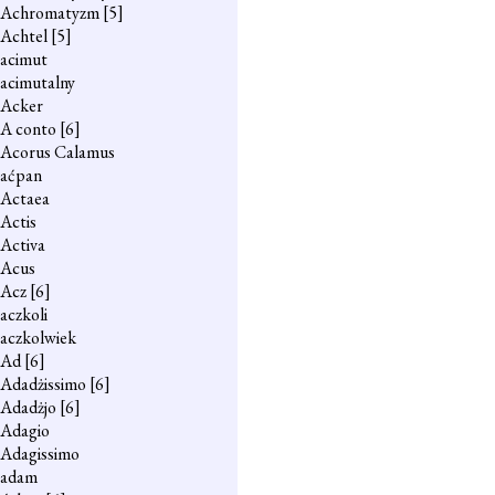
Achromatyzm
[5]
Achtel
[5]
acimut
acimutalny
Acker
A conto
[6]
Acorus Calamus
aćpan
Actaea
Actis
Activa
Acus
Acz
[6]
aczkoli
aczkolwiek
Ad
[6]
Adadżissimo
[6]
Adadżjo
[6]
Adagio
Adagissimo
adam