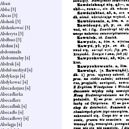
Abazi
Abba
[3]
Abcas
[3]
Abdank
[3]
Abdankować
[3]
Abderyta
[3]
Abdhuci
[3]
Abdimi
[4]
abdominalis
Abdominalny
[4]
Abdruk
[4]
Abdul-medżyd
[4]
Abdykacja
[4]
Abdykować
[4]
Abecadarjusz
[4]
Abecadlarka
Abecadlarz
Abecadlnik
[4]
Abecadło
[4]
Abecadłowy
[4]
Abelagja
[4]