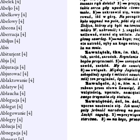
Abelek
[4]
Abeljo
[4]
Abelkowy
[4]
Abelowy
[4]
Abeona
[4]
Aberracja
[4]
Abiljus
[4]
Abis
Abiturjent
[4]
Abja
[4]
Abjuracja
[4]
Abjurować
[4]
Ablaktowanie
[4]
Ablatyw
[4]
Abłaucha
[4]
Ablegacja
[4]
Ablegat
[4]
Ablegowanie
[4]
Ablegry
[4]
Ablucja
[4]
Abnegacja
[4]
Abnegat
[4]