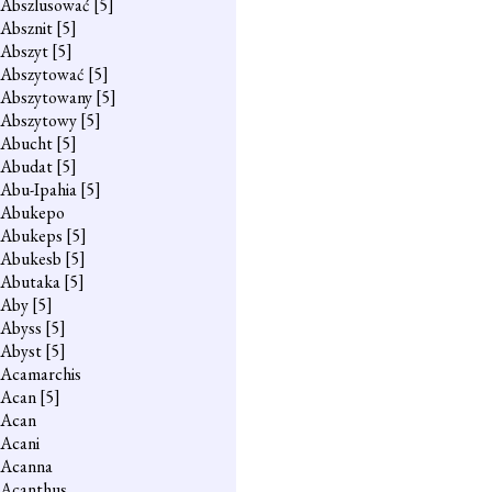
Abszlusować
[5]
Absznit
[5]
Abszyt
[5]
Abszytować
[5]
Abszytowany
[5]
Abszytowy
[5]
Abucht
[5]
Abudat
[5]
Abu-Ipahia
[5]
Abukepo
Abukeps
[5]
Abukesb
[5]
Abutaka
[5]
Aby
[5]
Abyss
[5]
Abyst
[5]
Acamarchis
Acan
[5]
Acan
Acani
Acanna
Acanthus