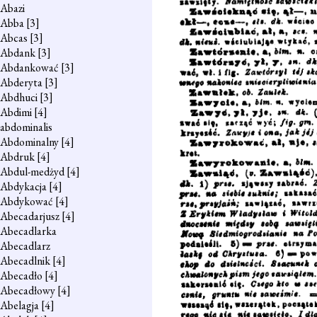
Abazi
Abba
[3]
Abcas
[3]
Abdank
[3]
Abdankować
[3]
Abderyta
[3]
Abdhuci
[3]
Abdimi
[4]
abdominalis
Abdominalny
[4]
Abdruk
[4]
Abdul-medżyd
[4]
Abdykacja
[4]
Abdykować
[4]
Abecadarjusz
[4]
Abecadlarka
Abecadlarz
Abecadlnik
[4]
Abecadło
[4]
Abecadłowy
[4]
Abelagja
[4]