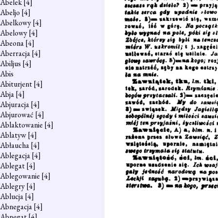
Abelek
[4]
Abeljo
[4]
Abelkowy
[4]
Abelowy
[4]
Abeona
[4]
Aberracja
[4]
Abiljus
[4]
Abis
Abiturjent
[4]
Abja
[4]
Abjuracja
[4]
Abjurować
[4]
Ablaktowanie
[4]
Ablatyw
[4]
Abłaucha
[4]
Ablegacja
[4]
Ablegat
[4]
Ablegowanie
[4]
Ablegry
[4]
Ablucja
[4]
Abnegacja
[4]
Abnegat
[4]