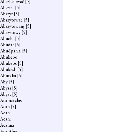
Abszlusować
[5]
Absznit
[5]
Abszyt
[5]
Abszytować
[5]
Abszytowany
[5]
Abszytowy
[5]
Abucht
[5]
Abudat
[5]
Abu-Ipahia
[5]
Abukepo
Abukeps
[5]
Abukesb
[5]
Abutaka
[5]
Aby
[5]
Abyss
[5]
Abyst
[5]
Acamarchis
Acan
[5]
Acan
Acani
Acanna
Acanthus