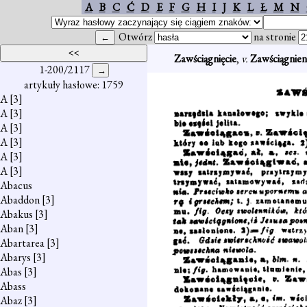
A
B
C
Ć
D
E
F
G
H
I
J
K
L
Ł
M
N
Otwórz
na stronie
Zawściągnięcie
,
v.
Zawściągnien
1-200/2117
artykuły hasłowe: 1759
A
[3]
A
[3]
A
[3]
A
[3]
A
[3]
A
[3]
Abacus
Abaddon
[3]
Abakus
[3]
Aban
[3]
Abartarea
[3]
Abarys
[3]
Abas
[3]
Abass
Abaz
[3]