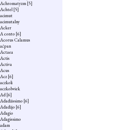
Achromatyzm
[5]
Achtel
[5]
acimut
acimutalny
Acker
A conto
[6]
Acorus Calamus
aćpan
Actaea
Actis
Activa
Acus
Acz
[6]
aczkoli
aczkolwiek
Ad
[6]
Adadżissimo
[6]
Adadżjo
[6]
Adagio
Adagissimo
adam