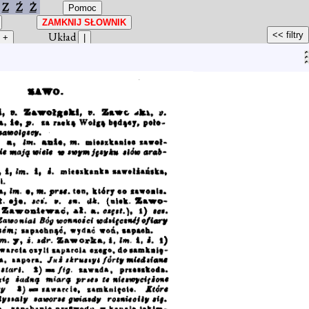
Z
Ź
Ż
Układ