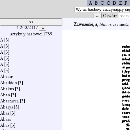
A
B
C
Ć
D
E
F
Otwórz
Zawożenie
,
a
,
blm. n.
czynność
1-200/2117
artykuły hasłowe: 1759
A
[3]
A
[3]
A
[3]
A
[3]
A
[3]
A
[3]
Abacus
Abaddon
[3]
Abakus
[3]
Aban
[3]
Abartarea
[3]
Abarys
[3]
Abas
[3]
Abass
Abaz
[3]