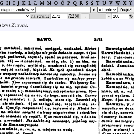
G
H
I
J
K
L
Ł
M
N
O
Ó
P
Q
R
S
Ś
T
U
V
W
X
Y
na stronie
/2280
%
 słowa
Zawotió.