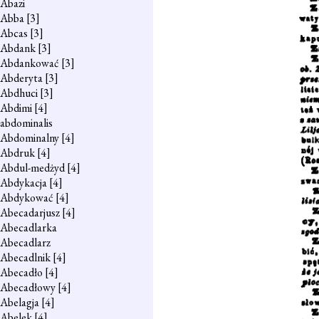
Abazi
Abba
[3]
Abcas
[3]
Abdank
[3]
Abdankować
[3]
Abderyta
[3]
Abdhuci
[3]
Abdimi
[4]
abdominalis
Abdominalny
[4]
Abdruk
[4]
Abdul-medżyd
[4]
Abdykacja
[4]
Abdykować
[4]
Abecadarjusz
[4]
Abecadlarka
Abecadlarz
Abecadlnik
[4]
Abecadło
[4]
Abecadłowy
[4]
Abelagja
[4]
Abelek
[4]