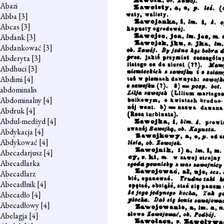
Abazi
Abba
[3]
Abcas
[3]
Abdank
[3]
Abdankować
[3]
Abderyta
[3]
Abdhuci
[3]
Abdimi
[4]
abdominalis
Abdominalny
[4]
Abdruk
[4]
Abdul-medżyd
[4]
Abdykacja
[4]
Abdykować
[4]
Abecadarjusz
[4]
Abecadlarka
Abecadlarz
Abecadlnik
[4]
Abecadło
[4]
Abecadłowy
[4]
Abelagja
[4]