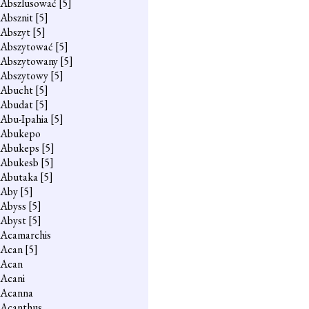
Abszlusować
[5]
Absznit
[5]
Abszyt
[5]
Abszytować
[5]
Abszytowany
[5]
Abszytowy
[5]
Abucht
[5]
Abudat
[5]
Abu-Ipahia
[5]
Abukepo
Abukeps
[5]
Abukesb
[5]
Abutaka
[5]
Aby
[5]
Abyss
[5]
Abyst
[5]
Acamarchis
Acan
[5]
Acan
Acani
Acanna
Acanthus