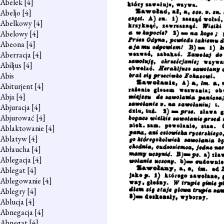
Abelek
[4]
Abeljo
[4]
Abelkowy
[4]
Abelowy
[4]
Abeona
[4]
Aberracja
[4]
Abiljus
[4]
Abis
Abiturjent
[4]
Abja
[4]
Abjuracja
[4]
Abjurować
[4]
Ablaktowanie
[4]
Ablatyw
[4]
Abłaucha
[4]
Ablegacja
[4]
Ablegat
[4]
Ablegowanie
[4]
Ablegry
[4]
Ablucja
[4]
Abnegacja
[4]
Abnegat
[4]