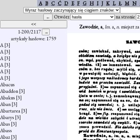
A
B
C
Ć
D
E
F
G
H
I
J
K
L
Ł
M
N
Otwórz
na stronie
Zawodzie
,
a
,
lm.
a,
n.
miejszt z
1-200/2117
artykuły hasłowe: 1759
A
[3]
A
[3]
A
[3]
A
[3]
A
[3]
A
[3]
Abacus
Abaddon
[3]
Abakus
[3]
Aban
[3]
Abartarea
[3]
Abarys
[3]
Abas
[3]
Abass
Abaz
[3]