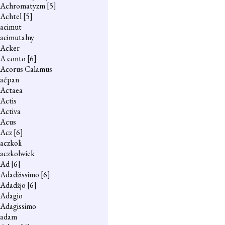
Achromatyzm
[5]
Achtel
[5]
acimut
acimutalny
Acker
A conto
[6]
Acorus Calamus
aćpan
Actaea
Actis
Activa
Acus
Acz
[6]
aczkoli
aczkolwiek
Ad
[6]
Adadżissimo
[6]
Adadżjo
[6]
Adagio
Adagissimo
adam