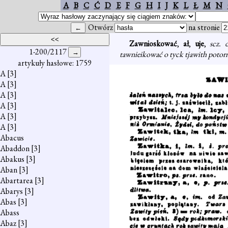
A
B
C
Ć
D
E
F
G
H
I
J
K
L
Ł
M
N
Otwórz
na stronie
Zawnioskować
,
ał
,
uje
,
scz.
1-200/2117
tawnieikować o tyck tjawith potor
artykuły hasłowe: 1759
A
[3]
A
[3]
A
[3]
A
[3]
A
[3]
A
[3]
Abacus
Abaddon
[3]
Abakus
[3]
Aban
[3]
Abartarea
[3]
Abarys
[3]
Abas
[3]
Abass
Abaz
[3]