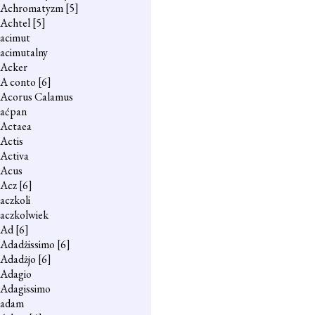
Achromatyzm
[5]
Achtel
[5]
acimut
acimutalny
Acker
A conto
[6]
Acorus Calamus
aćpan
Actaea
Actis
Activa
Acus
Acz
[6]
aczkoli
aczkolwiek
Ad
[6]
Adadżissimo
[6]
Adadżjo
[6]
Adagio
Adagissimo
adam