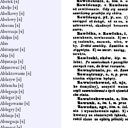
Abelek
[4]
Abeljo
[4]
Abelkowy
[4]
Abelowy
[4]
Abeona
[4]
Aberracja
[4]
Abiljus
[4]
Abis
Abiturjent
[4]
Abja
[4]
Abjuracja
[4]
Abjurować
[4]
Ablaktowanie
[4]
Ablatyw
[4]
Abłaucha
[4]
Ablegacja
[4]
Ablegat
[4]
Ablegowanie
[4]
Ablegry
[4]
Ablucja
[4]
Abnegacja
[4]
Abnegat
[4]