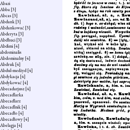
Abazi
Abba
[3]
Abcas
[3]
Abdank
[3]
Abdankować
[3]
Abderyta
[3]
Abdhuci
[3]
Abdimi
[4]
abdominalis
Abdominalny
[4]
Abdruk
[4]
Abdul-medżyd
[4]
Abdykacja
[4]
Abdykować
[4]
Abecadarjusz
[4]
Abecadlarka
Abecadlarz
Abecadlnik
[4]
Abecadło
[4]
Abecadłowy
[4]
Abelagja
[4]