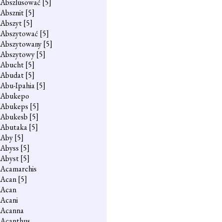
Abszlusować
[5]
Absznit
[5]
Abszyt
[5]
Abszytować
[5]
Abszytowany
[5]
Abszytowy
[5]
Abucht
[5]
Abudat
[5]
Abu-Ipahia
[5]
Abukepo
Abukeps
[5]
Abukesb
[5]
Abutaka
[5]
Aby
[5]
Abyss
[5]
Abyst
[5]
Acamarchis
Acan
[5]
Acan
Acani
Acanna
Acanthus