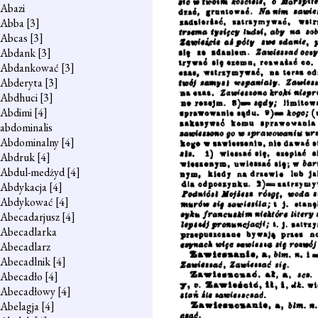
Abazi
Abba
[3]
Abcas
[3]
Abdank
[3]
Abdankować
[3]
Abderyta
[3]
Abdhuci
[3]
Abdimi
[4]
abdominalis
Abdominalny
[4]
Abdruk
[4]
Abdul-medżyd
[4]
Abdykacja
[4]
Abdykować
[4]
Abecadarjusz
[4]
Abecadlarka
Abecadlarz
Abecadlnik
[4]
Abecadło
[4]
Abecadłowy
[4]
Abelagja
[4]