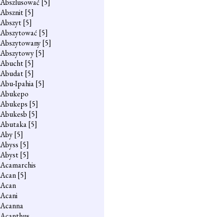
Abszlusować
[5]
Absznit
[5]
Abszyt
[5]
Abszytować
[5]
Abszytowany
[5]
Abszytowy
[5]
Abucht
[5]
Abudat
[5]
Abu-Ipahia
[5]
Abukepo
Abukeps
[5]
Abukesb
[5]
Abutaka
[5]
Aby
[5]
Abyss
[5]
Abyst
[5]
Acamarchis
Acan
[5]
Acan
Acani
Acanna
Acanthus