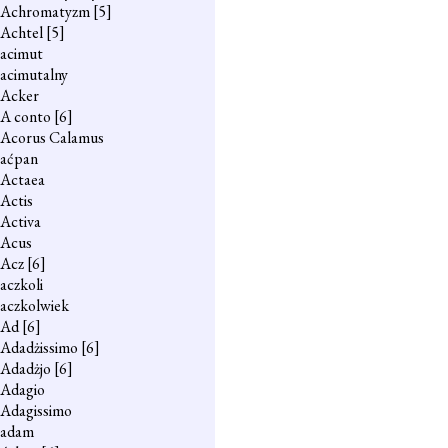
Achromatyzm
[5]
Achtel
[5]
acimut
acimutalny
Acker
A conto
[6]
Acorus Calamus
aćpan
Actaea
Actis
Activa
Acus
Acz
[6]
aczkoli
aczkolwiek
Ad
[6]
Adadżissimo
[6]
Adadżjo
[6]
Adagio
Adagissimo
adam