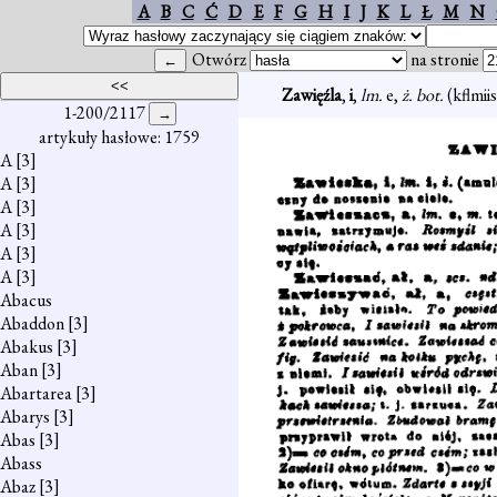
A
B
C
Ć
D
E
F
G
H
I
J
K
L
Ł
M
N
Otwórz
na stronie
Zawięźla
,
i
,
lm.
e,
ż. bot.
(kflmiis
1-200/2117
artykuły hasłowe: 1759
A
[3]
A
[3]
A
[3]
A
[3]
A
[3]
A
[3]
Abacus
Abaddon
[3]
Abakus
[3]
Aban
[3]
Abartarea
[3]
Abarys
[3]
Abas
[3]
Abass
Abaz
[3]