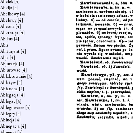
Abelek
[4]
Abeljo
[4]
Abelkowy
[4]
Abelowy
[4]
Abeona
[4]
Aberracja
[4]
Abiljus
[4]
Abis
Abiturjent
[4]
Abja
[4]
Abjuracja
[4]
Abjurować
[4]
Ablaktowanie
[4]
Ablatyw
[4]
Abłaucha
[4]
Ablegacja
[4]
Ablegat
[4]
Ablegowanie
[4]
Ablegry
[4]
Ablucja
[4]
Abnegacja
[4]
Abnegat
[4]