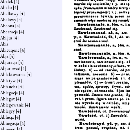
Abelek
[4]
Abeljo
[4]
Abelkowy
[4]
Abelowy
[4]
Abeona
[4]
Aberracja
[4]
Abiljus
[4]
Abis
Abiturjent
[4]
Abja
[4]
Abjuracja
[4]
Abjurować
[4]
Ablaktowanie
[4]
Ablatyw
[4]
Abłaucha
[4]
Ablegacja
[4]
Ablegat
[4]
Ablegowanie
[4]
Ablegry
[4]
Ablucja
[4]
Abnegacja
[4]
Abnegat
[4]