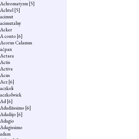
Achromatyzm
[5]
Achtel
[5]
acimut
acimutalny
Acker
A conto
[6]
Acorus Calamus
aćpan
Actaea
Actis
Activa
Acus
Acz
[6]
aczkoli
aczkolwiek
Ad
[6]
Adadżissimo
[6]
Adadżjo
[6]
Adagio
Adagissimo
adam