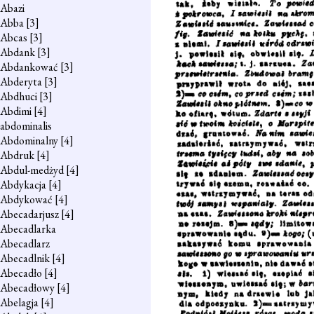
Abazi
Abba
[3]
Abcas
[3]
Abdank
[3]
Abdankować
[3]
Abderyta
[3]
Abdhuci
[3]
Abdimi
[4]
abdominalis
Abdominalny
[4]
Abdruk
[4]
Abdul-medżyd
[4]
Abdykacja
[4]
Abdykować
[4]
Abecadarjusz
[4]
Abecadlarka
Abecadlarz
Abecadlnik
[4]
Abecadło
[4]
Abecadłowy
[4]
Abelagja
[4]