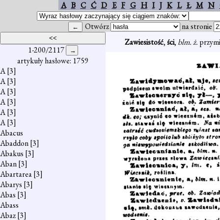
A
B
C
Ć
D
E
F
G
H
I
J
K
L
Ł
M
N
Otwórz
na stronie
Zawiesistość
,
ści
,
blm. ż.
przymi
1-200/2117
artykuły hasłowe: 1759
A
[3]
A
[3]
A
[3]
A
[3]
A
[3]
A
[3]
Abacus
Abaddon
[3]
Abakus
[3]
Aban
[3]
Abartarea
[3]
Abarys
[3]
Abas
[3]
Abass
Abaz
[3]