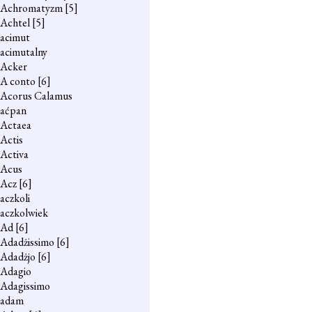
Achromatyzm
[5]
Achtel
[5]
acimut
acimutalny
Acker
A conto
[6]
Acorus Calamus
aćpan
Actaea
Actis
Activa
Acus
Acz
[6]
aczkoli
aczkolwiek
Ad
[6]
Adadżissimo
[6]
Adadżjo
[6]
Adagio
Adagissimo
adam