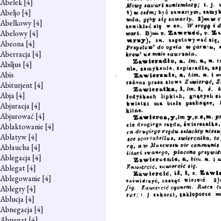
Abelek
[4]
Abeljo
[4]
Abelkowy
[4]
Abelowy
[4]
Abeona
[4]
Aberracja
[4]
Abiljus
[4]
Abis
Abiturjent
[4]
Abja
[4]
Abjuracja
[4]
Abjurować
[4]
Ablaktowanie
[4]
Ablatyw
[4]
Abłaucha
[4]
Ablegacja
[4]
Ablegat
[4]
Ablegowanie
[4]
Ablegry
[4]
Ablucja
[4]
Abnegacja
[4]
Abnegat
[4]