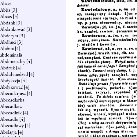
Abazi
Abba
[3]
Abcas
[3]
Abdank
[3]
Abdankować
[3]
Abderyta
[3]
Abdhuci
[3]
Abdimi
[4]
abdominalis
Abdominalny
[4]
Abdruk
[4]
Abdul-medżyd
[4]
Abdykacja
[4]
Abdykować
[4]
Abecadarjusz
[4]
Abecadlarka
Abecadlarz
Abecadlnik
[4]
Abecadło
[4]
Abecadłowy
[4]
Abelagja
[4]