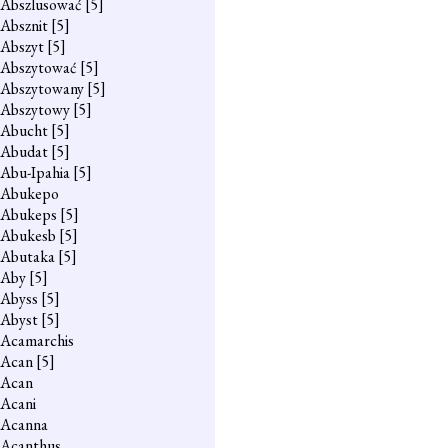
Abszlusować
[5]
Absznit
[5]
Abszyt
[5]
Abszytować
[5]
Abszytowany
[5]
Abszytowy
[5]
Abucht
[5]
Abudat
[5]
Abu-Ipahia
[5]
Abukepo
Abukeps
[5]
Abukesb
[5]
Abutaka
[5]
Aby
[5]
Abyss
[5]
Abyst
[5]
Acamarchis
Acan
[5]
Acan
Acani
Acanna
Acanthus