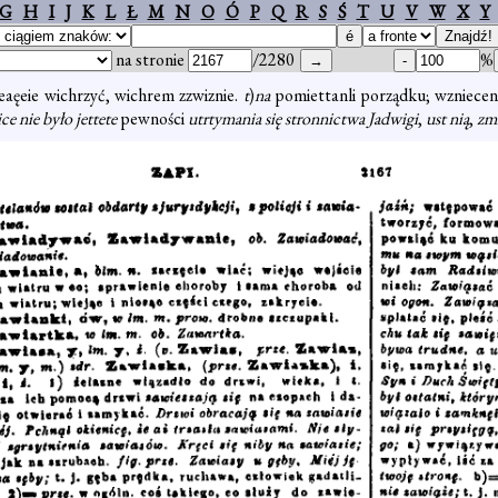
G
H
I
J
K
L
Ł
M
N
O
Ó
P
Q
R
S
Ś
T
U
V
W
X
Y
na stronie
/2280
%
aeaęeie wichrzyć, wichrem zzwiznie.
t
)
na
pomiettanli porządku; wznieceni
e nie było jettete
pewności
utrtymania się stronnictwa Jadwigi
,
ust nią
,
zm