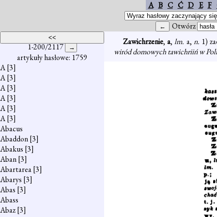
A
B
C
Ć
D
E
F
Otwórz
Zawichrzenie
,
a
,
lm.
a,
n.
1) z
1-200/2117
wiród domowych tawichriiń w Polic
artykuły hasłowe: 1759
A
[3]
A
[3]
A
[3]
A
[3]
A
[3]
A
[3]
Abacus
Abaddon
[3]
Abakus
[3]
Aban
[3]
Abartarea
[3]
Abarys
[3]
Abas
[3]
Abass
Abaz
[3]