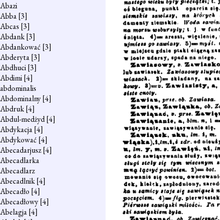
Abazi
Abba
[3]
Abcas
[3]
Abdank
[3]
Abdankować
[3]
Abderyta
[3]
Abdhuci
[3]
Abdimi
[4]
abdominalis
Abdominalny
[4]
Abdruk
[4]
Abdul-medżyd
[4]
Abdykacja
[4]
Abdykować
[4]
Abecadarjusz
[4]
Abecadlarka
Abecadlarz
Abecadlnik
[4]
Abecadło
[4]
Abecadłowy
[4]
Abelagja
[4]