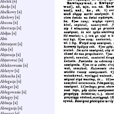
Abelek
[4]
Abeljo
[4]
Abelkowy
[4]
Abelowy
[4]
Abeona
[4]
Aberracja
[4]
Abiljus
[4]
Abis
Abiturjent
[4]
Abja
[4]
Abjuracja
[4]
Abjurować
[4]
Ablaktowanie
[4]
Ablatyw
[4]
Abłaucha
[4]
Ablegacja
[4]
Ablegat
[4]
Ablegowanie
[4]
Ablegry
[4]
Ablucja
[4]
Abnegacja
[4]
Abnegat
[4]