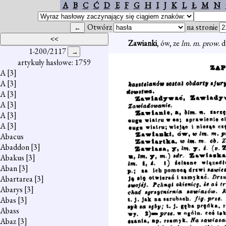
A
B
C
Ć
D
E
F
G
H
I
J
K
L
Ł
M
N
Otwórz
na stronie
Zawianki
, ów, ze
lm. m. prow.
d
1-200/2117
artykuły hasłowe: 1759
A
[3]
A
[3]
A
[3]
A
[3]
A
[3]
A
[3]
Abacus
Abaddon
[3]
Abakus
[3]
Aban
[3]
Abartarea
[3]
Abarys
[3]
Abas
[3]
Abass
Abaz
[3]