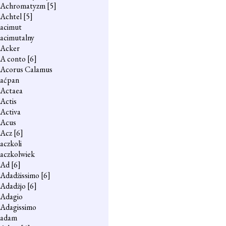
Achromatyzm
[5]
Achtel
[5]
acimut
acimutalny
Acker
A conto
[6]
Acorus Calamus
aćpan
Actaea
Actis
Activa
Acus
Acz
[6]
aczkoli
aczkolwiek
Ad
[6]
Adadżissimo
[6]
Adadżjo
[6]
Adagio
Adagissimo
adam