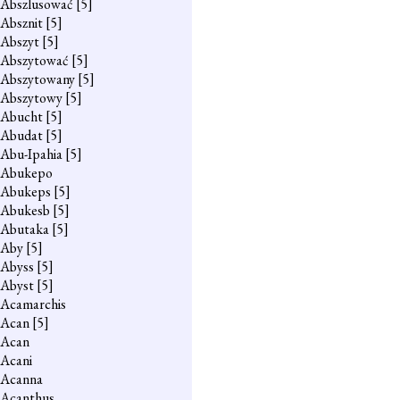
Abszlusować
[5]
Absznit
[5]
Abszyt
[5]
Abszytować
[5]
Abszytowany
[5]
Abszytowy
[5]
Abucht
[5]
Abudat
[5]
Abu-Ipahia
[5]
Abukepo
Abukeps
[5]
Abukesb
[5]
Abutaka
[5]
Aby
[5]
Abyss
[5]
Abyst
[5]
Acamarchis
Acan
[5]
Acan
Acani
Acanna
Acanthus