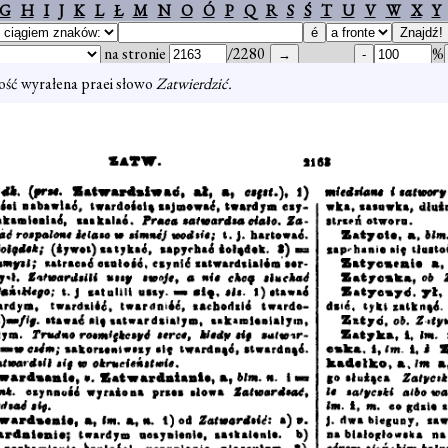
G
H
I
J
K
L
Ł
M
N
O
Ó
P
Q
R
S
Ś
T
U
V
W
X
Y
na stronie
/2280
%
ość wyrałena praei słowo
Zatwierdzić.