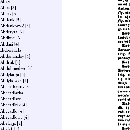
Abazi
Abba
[3]
Abcas
[3]
Abdank
[3]
Abdankować
[3]
Abderyta
[3]
Abdhuci
[3]
Abdimi
[4]
abdominalis
Abdominalny
[4]
Abdruk
[4]
Abdul-medżyd
[4]
Abdykacja
[4]
Abdykować
[4]
Abecadarjusz
[4]
Abecadlarka
Abecadlarz
Abecadlnik
[4]
Abecadło
[4]
Abecadłowy
[4]
Abelagja
[4]
Abelek
[4]