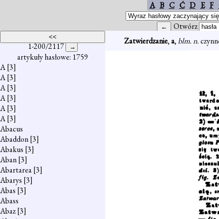
A
B
C
Ć
D
E
F
Otwórz
Zatwierdzanie
,
a
,
blm. n.
czynn
1-200/2117
artykuły hasłowe: 1759
A
[3]
A
[3]
A
[3]
A
[3]
A
[3]
A
[3]
Abacus
Abaddon
[3]
Abakus
[3]
Aban
[3]
Abartarea
[3]
Abarys
[3]
Abas
[3]
Abass
Abaz
[3]