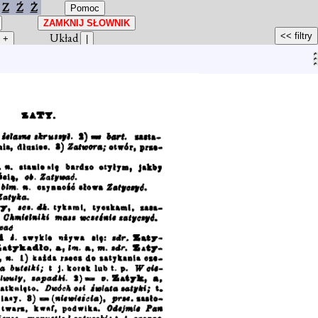
Z
Ź
Ż
Układ