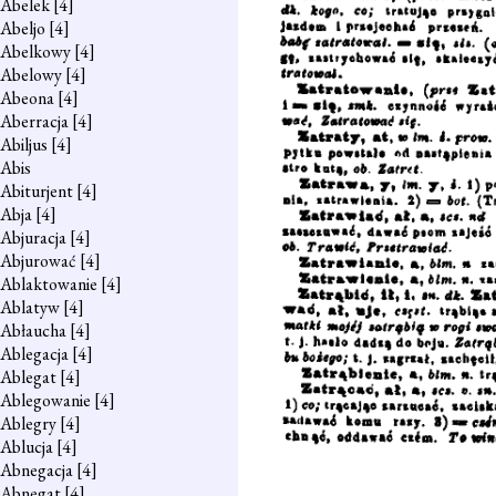
Abelek
[4]
Abeljo
[4]
Abelkowy
[4]
Abelowy
[4]
Abeona
[4]
Aberracja
[4]
Abiljus
[4]
Abis
Abiturjent
[4]
Abja
[4]
Abjuracja
[4]
Abjurować
[4]
Ablaktowanie
[4]
Ablatyw
[4]
Abłaucha
[4]
Ablegacja
[4]
Ablegat
[4]
Ablegowanie
[4]
Ablegry
[4]
Ablucja
[4]
Abnegacja
[4]
Abnegat
[4]