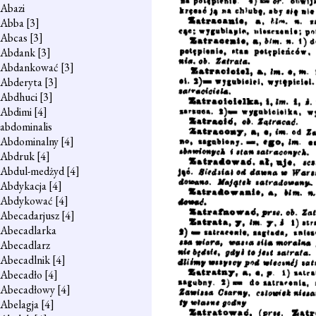
Abazi
Abba
[3]
Abcas
[3]
Abdank
[3]
Abdankować
[3]
Abderyta
[3]
Abdhuci
[3]
Abdimi
[4]
abdominalis
Abdominalny
[4]
Abdruk
[4]
Abdul-medżyd
[4]
Abdykacja
[4]
Abdykować
[4]
Abecadarjusz
[4]
Abecadlarka
Abecadlarz
Abecadlnik
[4]
Abecadło
[4]
Abecadłowy
[4]
Abelagja
[4]