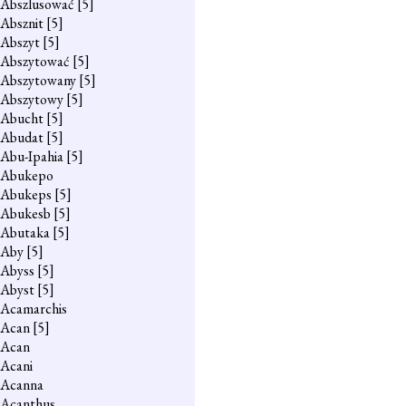
Abszlusować
[5]
Absznit
[5]
Abszyt
[5]
Abszytować
[5]
Abszytowany
[5]
Abszytowy
[5]
Abucht
[5]
Abudat
[5]
Abu-Ipahia
[5]
Abukepo
Abukeps
[5]
Abukesb
[5]
Abutaka
[5]
Aby
[5]
Abyss
[5]
Abyst
[5]
Acamarchis
Acan
[5]
Acan
Acani
Acanna
Acanthus