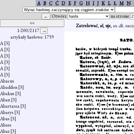
A
B
C
Ć
D
E
F
G
H
I
J
K
L
Ł
M
N
Otwórz
na stronie
Zatrelować
,
ał
,
uje
,
sn
.
dk.
zacz
1-200/2117
artykuły hasłowe: 1759
A
[3]
A
[3]
A
[3]
A
[3]
A
[3]
A
[3]
Abacus
Abaddon
[3]
Abakus
[3]
Aban
[3]
Abartarea
[3]
Abarys
[3]
Abas
[3]
Abass
Abaz
[3]