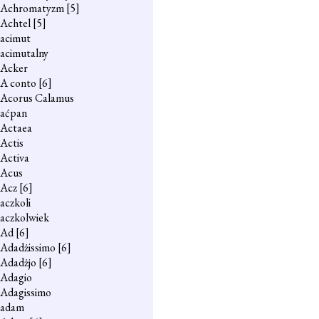
Achromatyzm
[5]
Achtel
[5]
acimut
acimutalny
Acker
A conto
[6]
Acorus Calamus
aćpan
Actaea
Actis
Activa
Acus
Acz
[6]
aczkoli
aczkolwiek
Ad
[6]
Adadżissimo
[6]
Adadżjo
[6]
Adagio
Adagissimo
adam