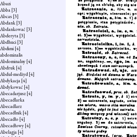
Abazi
Abba
[3]
Abcas
[3]
Abdank
[3]
Abdankować
[3]
Abderyta
[3]
Abdhuci
[3]
Abdimi
[4]
abdominalis
Abdominalny
[4]
Abdruk
[4]
Abdul-medżyd
[4]
Abdykacja
[4]
Abdykować
[4]
Abecadarjusz
[4]
Abecadlarka
Abecadlarz
Abecadlnik
[4]
Abecadło
[4]
Abecadłowy
[4]
Abelagja
[4]