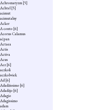
Achromatyzm
[5]
Achtel
[5]
acimut
acimutalny
Acker
A conto
[6]
Acorus Calamus
aćpan
Actaea
Actis
Activa
Acus
Acz
[6]
aczkoli
aczkolwiek
Ad
[6]
Adadżissimo
[6]
Adadżjo
[6]
Adagio
Adagissimo
adam