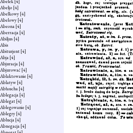
Abelek
[4]
Abeljo
[4]
Abelkowy
[4]
Abelowy
[4]
Abeona
[4]
Aberracja
[4]
Abiljus
[4]
Abis
Abiturjent
[4]
Abja
[4]
Abjuracja
[4]
Abjurować
[4]
Ablaktowanie
[4]
Ablatyw
[4]
Abłaucha
[4]
Ablegacja
[4]
Ablegat
[4]
Ablegowanie
[4]
Ablegry
[4]
Ablucja
[4]
Abnegacja
[4]
Abnegat
[4]