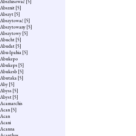
Abszlusować
[5]
Absznit
[5]
Abszyt
[5]
Abszytować
[5]
Abszytowany
[5]
Abszytowy
[5]
Abucht
[5]
Abudat
[5]
Abu-Ipahia
[5]
Abukepo
Abukeps
[5]
Abukesb
[5]
Abutaka
[5]
Aby
[5]
Abyss
[5]
Abyst
[5]
Acamarchis
Acan
[5]
Acan
Acani
Acanna
Acanthus