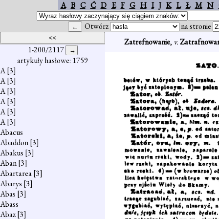
A
B
C
Ć
D
E
F
G
H
I
J
K
L
Ł
M
N
Otwórz
na stronie
Zatrefnowanie
,
v.
Zatrafnowan
1-200/2117
artykuły hasłowe: 1759
A
[3]
A
[3]
A
[3]
A
[3]
A
[3]
A
[3]
Abacus
Abaddon
[3]
Abakus
[3]
Aban
[3]
Abartarea
[3]
Abarys
[3]
Abas
[3]
Abass
Abaz
[3]